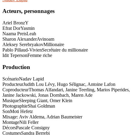
Acteurs, personnages
Ariel Bronz
Y
Efrat Dor
Yasmin
Naama Preis
Leah
Sharon Alexander
Avinoam
Aleksey Serebryakov
Millionaire
Pablo Pillaud-Vivien
Secrétaire du millionaire
Idit Teperson
Femme riche
Production
Scénario
Nadav Lapid
Producteur
Judith Lou Lévy, Hugo Sélignac, Antoine Lafon
Coproducteur
Thomas Alfandari, Janine Teerling, Marios Piperides,
Janine Jackowski, Jonas Dornbach, Maren Ade
Musique
Sleeping Giant, Omer Klein
Photographie
Shai Goldman
Son
Moti Hefetz
Mixage: Aviv Aldema, Adrian Baumeister
Montage
Nili Feller
Décors
Pascale Consigny
Costumes
Sandra Berrebi