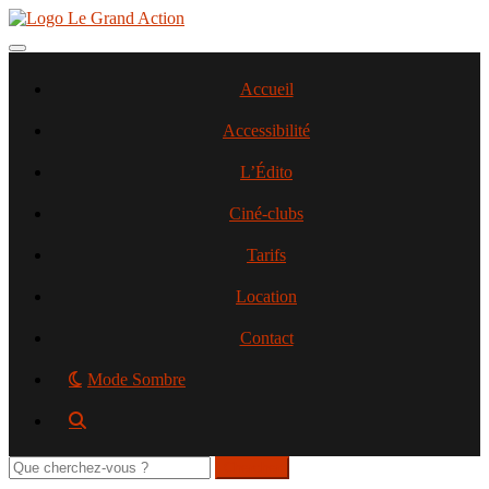
Aller
au
contenu
Toggle navigation
principal
Accueil
Accessibilité
L’Édito
Ciné-clubs
Tarifs
Location
Contact
Mode Sombre
Rechercher
sur