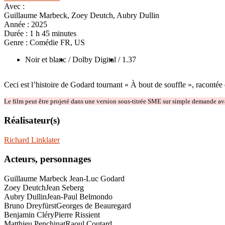
Avec :
Guillaume Marbeck, Zoey Deutch, Aubry Dullin
Année :
2025
Durée :
1 h 45 minutes
Genre :
Comédie FR, US
Noir et blanc
/ Dolby Digital
/ 1.37
Ceci est l’histoire de Godard tournant « À bout de souffle », racontée 
Le film peut être projeté dans une version sous-titrée SME sur simple demande avan
Réalisateur(s)
Richard Linklater
Acteurs, personnages
Guillaume Marbeck
Jean-Luc Godard
Zoey Deutch
Jean Seberg
Aubry Dullin
Jean-Paul Belmondo
Bruno Dreyfürst
Georges de Beauregard
Benjamin Cléry
Pierre Rissient
Matthieu Penchinat
Raoul Coutard