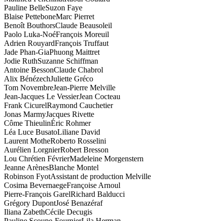
Pauline Belle
Suzon Faye
Blaise Pettebone
Marc Pierret
Benoît Bouthors
Claude Beausoleil
Paolo Luka-Noé
François Moreuil
Adrien Rouyard
François Truffaut
Jade Phan-Gia
Phuong Maittret
Jodie Ruth
Suzanne Schiffman
Antoine Besson
Claude Chabrol
Alix Bénézech
Juliette Gréco
Tom Novembre
Jean-Pierre Melville
Jean-Jacques Le Vessier
Jean Cocteau
Frank Cicurel
Raymond Cauchetier
Jonas Marmy
Jacques Rivette
Côme Thieulin
Éric Rohmer
Léa Luce Busato
Liliane David
Laurent Mothe
Roberto Rosselini
Aurélien Lorgnier
Robert Bresson
Lou Chrétien Février
Madeleine Morgenstern
Jeanne Arènes
Blanche Montel
Robinson Fyot
Assistant de production Melville
Cosima Bevernaege
Françoise Arnoul
Pierre-François Garel
Richard Balducci
Grégory Dupont
José Benazéraf
Iliana Zabeth
Cécile Decugis
Pauline Scoupe-Fournier
Lila Herman