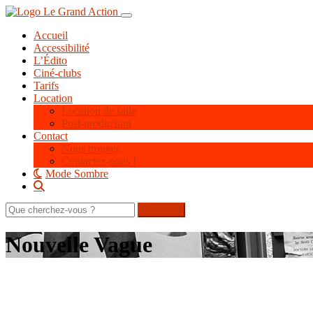
Aller
Toggle navigation
au
Accueil
contenu
Accessibilité
principal
L’Édito
Ciné-clubs
Tarifs
Location
Location de salle
Post-production
Contact
Nous trouver
Contactez-nous !
Mode Sombre
Rechercher
sur
le
Nouvelle Vague
site