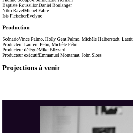
Baptiste Roussillon
Daniel Boulanger
Niko Ravel
Michel Fabre
Isis Fleischer
Evelyne
Production
Scénario
Vince Palmo, Holly Gent Palmo, Michèle Halberstadt, Laeti
Producteur
Laurent Pétin, Michèle Pétin
Producteur délégué
Mike Blizzard
Producteur exécutif
Emmanuel Montamat, John Sloss
Projections à venir