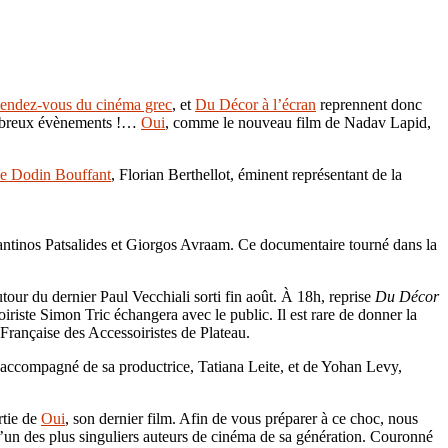
endez-vous du cinéma grec
, et
Du Décor à l’écran
reprennent donc
ombreux évènements !…
Oui
, comme le nouveau film de Nadav Lapid,
de Dodin Bouffant
, Florian Berthellot, éminent représentant de la
antinos Patsalides et Giorgos Avraam. Ce documentaire tourné dans la
.
utour du dernier Paul Vecchiali sorti fin août. À 18h, reprise
Du Décor
iriste Simon Tric échangera avec le public. Il est rare de donner la
rançaise des Accessoiristes de Plateau.
a accompagné de sa productrice, Tatiana Leite, et de Yohan Levy,
rtie de
Oui
, son dernier film. Afin de vous préparer à ce choc, nous
 l’un des plus singuliers auteurs de cinéma de sa génération. Couronné