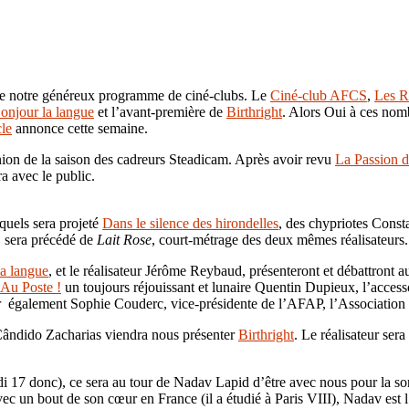
se de notre généreux programme de ciné-clubs. Le
Ciné-club AFCS
,
Les R
onjour la langue
et l’avant-première de
Birthright
. Alors Oui à ces n
le
annonce cette semaine.
nion de la saison des cadreurs Steadicam. Après avoir revu
La Passion 
a avec le public.
quels sera projeté
Dans le silence des hirondelles
, des chypriotes Const
, sera précédé de
Lait Rose
, court-métrage des deux mêmes réalisateurs
a langue
, et le réalisateur Jérôme Reybaud, présenteront et débattront a
Au Poste !
un toujours réjouissant et lunaire Quentin Dupieux, l’accesso
r également Sophie Couderc, vice-présidente de l’AFAP, l’Association F
Cândido Zacharias viendra nous présenter
Birthright
. Le réalisateur ser
 17 donc), ce sera au tour de Nadav Lapid d’être avec nous pour la so
avec un bout de son cœur en France (il a étudié à Paris VIII), Nadav est