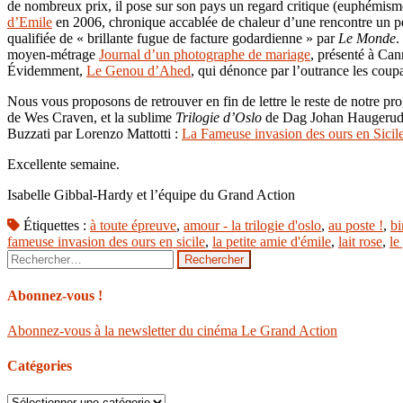
de nombreux prix, il pose sur son pays un regard critique (euphémisme
d’Emile
en 2006, chronique accablée de chaleur d’une rencontre un pe
qualifiée de « brillante fugue de facture godardienne » par
Le Monde
.
moyen-métrage
Journal d’un photographe de mariage
, présenté à Ca
Évidemment,
Le Genou d’Ahed
, qui dénonce par l’outrance les coup
Nous vous proposons de retrouver en fin de lettre le reste de notre pr
de Wes Craven, et la sublime
Trilogie d’Oslo
de Dag Johan Haugeru
Buzzati par Lorenzo Mattotti :
La Fameuse invasion des ours en Sicil
Excellente semaine.
Isabelle Gibbal-Hardy et l’équipe du Grand Action
Étiquettes :
à toute épreuve
,
amour - la trilogie d'oslo
,
au poste !
,
bi
fameuse invasion des ours en sicile
,
la petite amie d'émile
,
lait rose
,
le
Rechercher :
Abonnez-vous !
Abonnez-vous à la newsletter du cinéma Le Grand Action
Catégories
Catégories