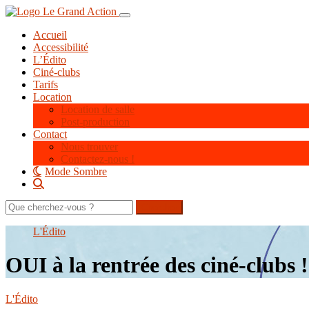
Aller
Toggle navigation
au
Accueil
contenu
Accessibilité
principal
L’Édito
Ciné-clubs
Tarifs
Location
Location de salle
Post-production
Contact
Nous trouver
Contactez-nous !
Mode Sombre
Rechercher
sur
le
L'Édito
site
OUI à la rentrée des ciné-clubs 
L'Édito