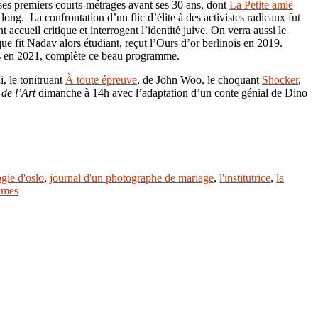
ses premiers courts-métrages avant ses 30 ans, dont
La Petite amie
 long. La confrontation d’un flic d’élite à des activistes radicaux fut
 accueil critique et interrogent l’identité juive. On verra aussi le
ue fit Nadav alors étudiant, reçut l’Ours d’or berlinois en 2019.
nois en 2021, complète ce beau programme.
i, le tonitruant
À toute épreuve
, de John Woo, le choquant
Shocker
,
de l’Art
dimanche à 14h avec l’adaptation d’un conte génial de Dino
logie d'oslo
,
journal d'un photographe de mariage
,
l'institutrice
,
la
ymes