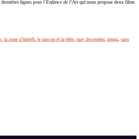
dernières lignes pour l’
Enfance de l’Art
qui nous propose deux films
e
,
la zone d'intérêt
,
le garçon et la bête
,
may december
,
pingu
,
sans