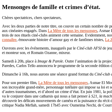
Mensonges de famille et crimes d’état.
Chères spectatrices, chers spectateurs,
Avec les deux parties de notre titre, on couvre un certain nombre de pr
aux cinéastes engagés. Dans
La Mère de tous les mensonges
, Asmae E
trois de nos rituels ciné-clubs animent cette semaine. Evidemment, no
connaître
, émouvante histoire d’amour gay et de fantômes tristes,
La Z
Ouvrons avec les événements, inaugurés par le
Ciné-club AFSI
de jeu
et monteur son, et Romain Ozanne, mixeur.
Samedi à 20h, place à
Image & Parole
. Outre l’animation de la proje
Paredes, Carlos Tello annoncera le programme de la seconde édition 
Dimanche à 16h, nous aurons une séance grand format du
Ciné-club 
Pour son premier film,
La Mère de tous les mensonges
, Asmae El Moud
son incroyable grand-mère, personnage tutélaire qui impose sa loi et son
d’autres traumatismes, et d’abord un crime d’état. En juin 1981, la po
va le conjurer dans une catharsis qui nous a fait penser à
S21, la mach
découvrir les délicats mouvements de caméra et la puissance du récit d
critique Nadia Meflah, samedi 17h45 avec Oumeima Nechi, de Courri