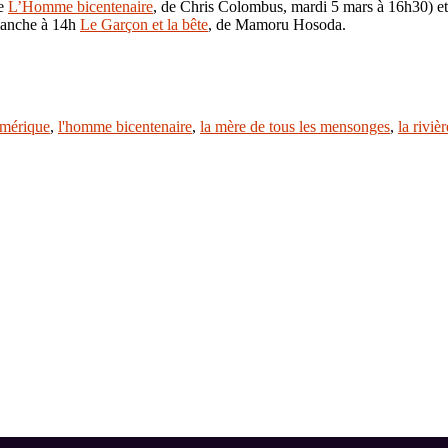
de
L’Homme bicentenaire
, de Chris Colombus, mardi 5 mars à 16h30) et 
imanche à 14h
Le Garçon et la bête
, de Mamoru Hosoda.
 amérique
,
l'homme bicentenaire
,
la mère de tous les mensonges
,
la rivièr