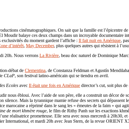
oductions cinématographiques. On sait que la famille est l’épicentre de t
l Moudir balaye ces deux champs dans un incroyable documentaire intime
s exclusivités du moment gardent l’affiche :
Il fait nuit en Amérique
, pa
one d’intérêt
,
May December
, plus quelques autres qui résistent à l’u
di 20h. Nous verrons
La Rivière
, beau doc naturel de Dominique Marc
ction-débat de
Clementina
, de Constanza Feldman et Agustín Mendilaharz
de
CLaP
, son festival latino-américain qui se tiendra en avril.
des Ecoles
avec
Il était une fois en Amérique
director’s cut, soit plus 
ir nous ébloui. Avec l’aide de son père, elle a construit un décor de son
 silence. Mais la tyrannique mamie refuse des secrets qui dépassent le cad
lice marocaine a réprimé dans le sang les « émeutes de la faim » qui agit
ine de mort khmère rouge
, le film de Rithy Panh sur les exactions khm
’une réalisatrice prometteuse. Elle sera avec nous mercredi à 20h30, et
er International, et mardi 20h avec Jean Stern, de la revue ORIENT 