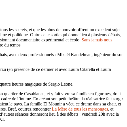
ous les secrets, et que les abus de pouvoir offrent un excellent sujet
 et politique. Outre cette sortie qui donne lieu à plusieurs débats,
ssionnant documentaire expérimental et écolo,
Sans jamais nous
sure du temps.
hais, avec deux professionnels : Mikaël Kandelman, ingénieur du son
u (en présence de ce dernier et avec Laura Citarella et Laura
de quatre heures magiques de Sergio Leone.
 quartier de Casablanca, et y fait vivre sa famille en figurines, dont
re de l’intime. En créant son petit théâtre, la réalisatrice fait surgir
aient le pays. La famille El Mounir a vécu ce drame dans sa chair, et
ères. Bref, courrez rencontrer
La Mère de tous les mensonges
, et
 d’autres séances donneront lieu à des débats : vendredi 20h avec la
XXI.