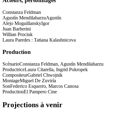
Acteurs, personnages
Constanza Feldman
Agustín Mendilaharzu
Agustín
Alejo Moguillansky
Igor
Juan Barberini
Willian Prociuk
Laura Paredes : Tatiana Kalashnicova
Production
Scénario
Constanza Feldman, Agustín Mendilaharzu
Productrice
Laura Citarella, Ingrid Pokropek
Compositeur
Gabriel Chwojnik
Montage
Miguel De Zuviría
Son
Federico Esquerro, Marcos Canosa
Production
El Pampero Cine
Projections à venir