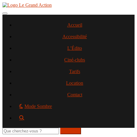
Aller
au
contenu
Toggle navigation
principal
Accueil
Accessibilité
L’Édito
Ciné-clubs
Tarifs
Location
Contact
Mode Sombre
Rechercher
sur