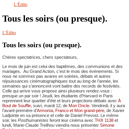
le
L'Édito
site
Tous les soirs (ou presque).
L'Édito
Tous les soirs (ou presque).
Chères spectatrices, chers spectateurs,
Le mois de juin est celui des baptêmes, des communions et des
mariages. Au Grand Action, c’est le mois des événements. Si
nous ne sommes pas avares en soirées, débats et autres
réjouissances cinématographiques tout au long de l’année, les
semaines qui s’annoncent vont battre des records de festivités.
Celle qui arrive vous propose ainsi plusieurs rendez-vous :
presque un par soir ! Jeudi, les étudiants d’Harvard in Paris
reprennent leur quartier d’été et leurs projections-débats avec
À
Bout de Souffle
, suivi, mardi 12, de
Mon Oncle
. Vendredi, il y aura
l’avant-première d’
Armonìa, Franco et Mon grand-père
, de Xavier
Ladjointe en sa présence et celle de Daniel Prevost. Le même
soir, les
Posthumanistes
feront leur cinéma avec
THX 1138
et
lundi, Marie-Claude Treilhou viendra nous présenter
Simone