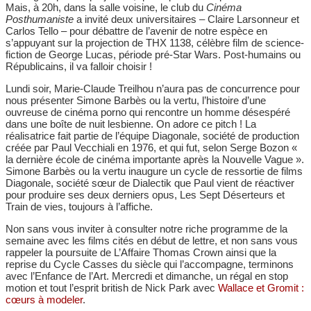
Mais, à 20h, dans la salle voisine, le club du
Cinéma
Posthumaniste
a invité deux universitaires – Claire Larsonneur et
Carlos Tello – pour débattre de l’avenir de notre espèce en
s’appuyant sur la projection de THX 1138, célèbre film de science-
fiction de George Lucas, période pré-Star Wars. Post-humains ou
Républicains, il va falloir choisir !
Lundi soir, Marie-Claude Treilhou n’aura pas de concurrence pour
nous présenter Simone Barbès ou la vertu, l’histoire d’une
ouvreuse de cinéma porno qui rencontre un homme désespéré
dans une boîte de nuit lesbienne. On adore ce pitch ! La
réalisatrice fait partie de l’équipe Diagonale, société de production
créée par Paul Vecchiali en 1976, et qui fut, selon Serge Bozon «
la dernière école de cinéma importante après la Nouvelle Vague ».
Simone Barbès ou la vertu inaugure un cycle de ressortie de films
Diagonale, société sœur de Dialectik que Paul vient de réactiver
pour produire ses deux derniers opus, Les Sept Déserteurs et
Train de vies, toujours à l’affiche.
Non sans vous inviter à consulter notre riche programme de la
semaine avec les films cités en début de lettre, et non sans vous
rappeler la poursuite de L’Affaire Thomas Crown ainsi que la
reprise du Cycle Casses du siècle qui l’accompagne, terminons
avec l’Enfance de l’Art. Mercredi et dimanche, un régal en stop
motion et tout l’esprit british de Nick Park avec
Wallace et Gromit :
cœurs à modeler
.