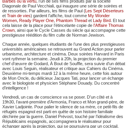
Barbès ou la vertu
, l’un de ses films produits par la société
Diagonale de Paul Vecchiali, qui inaugure une série de soirées et
de ressorties. Par ailleurs, les films de Paul (
Les Sept Déserteurs
et
Train de vies
) gardent l’affiche, tout comme
My Wonder
Women
,
Ready Player One
,
Phantom Thread
et
Lady Bird
. Et tout
cela laisse de la place pour l’étincelante copie de
l’Affaire Thomas
Crown
, ainsi que le Cycle Casses du siècle qui accompagne cette
prestigieuse réédition du film culte de Norman Jewison.
Chaque année, quelques étudiants de l’une des plus prestigieuses
universités américaines se retrouvent au Grand Action pour parler
urbanisme, architecture et cinéma. Deux soirées Harvard in Paris
vont rythmer la semaine. Jeudi à 20h, la projection du premier
chef d’œuvre de Godard, À Bout de Souffle, sera suivie d’un débat
avec Louis Seguin, réalisateur et critique aux Cahiers du Cinéma.
Deuxième mi-temps mardi 12 à la même heure, cette fois autour
de Mon Oncle, du délicieux Jacques Tati, pour lancer un échange
avec le biologiste et physicien Stéphane Douady. Du concentré
d’intelligence !
Vendredi, un cas de conscience va se poser. D’un côté et à
19h30, l’avant-première d’Armonìa, Franco et Mon grand-père, de
Xavier Ladjointe. Pour palier le silence de sa mère, ce petit-fils de
réfugiés espagnol est parti en quête de son histoire familiale
déchirée par la guerre. Daniel Prévost, touché par l’idéalisme des
Républicains espagnols, accompagnera le réalisateur pour
échanger après la projection, qui se poursuivra par un cocktail.