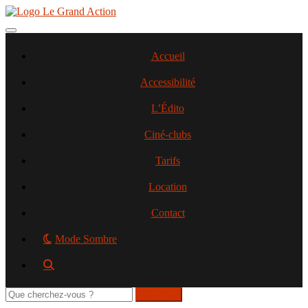
Aller
au
contenu
Toggle navigation
principal
Accueil
Accessibilité
L’Édito
Ciné-clubs
Tarifs
Location
Contact
Mode Sombre
Rechercher
sur