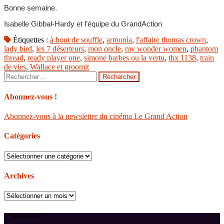
Bonne semaine.
Isabelle Gibbal-Hardy et l’équipe du GrandAction
Étiquettes :
à bout de souffle
,
armonìa
,
l'affaire thomas crown
,
lady bird
,
les 7 déserteurs
,
mon oncle
,
my wonder women
,
phantom
thread
,
ready player one
,
simone barbes ou la vertu
,
thx 1138
,
train
de vies
,
Wallace et groomit
Rechercher :
Abonnez-vous !
Abonnez-vous à la newsletter du cinéma Le Grand Action
Catégories
Catégories
Archives
Archives
Suivez-nous !