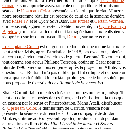
rencontrerons Bertrand Tavernier pour un débat après
Le Capitaine
Conan
et son approche assez radicale de la politique. Hormis une
séance de
Upstream Color
présentée par le critique Jordan Mintzer,
notre programme régulier est proche de celui de la semaine dernière
avec
Phase IV
et le
Cycle Saul Bass
,
Les Proies
et
Certain Women
,
qui persistent, signent et restent. Petite nouveauté, un
Cycle Kathryn
Bigelow,
car la réalisatrice qui tient la dragée haute aux réalisateurs
s’apprête à sortir son nouveau film,
Detroit
, sur notre écran.
Le Capitaine Conan
est un guerrier redoutable que même la paix ne
peut arrêter. Mais, après l’armistice de 1918, ses exactions, tolérées
au combat, deviennent des crimes de guerre. Bertrand Tavernier qui,
tout comme son acteur Philippe Torreton, obtint un Cesar pour ce
film de 1996, viendra nous en parler après la projection. Affutez vos
questions car Bertrand n’a pas oublié qu’il fut critique et demeure un
remarquable cinéphile. Un cocktail prolongera cette belle soirée que
nous propose le
Ciné-Club des Alumnis de Sciences Po
.
Shane Carruth fait partie des cinéastes hommes orchestre, puisqu’il
tient quasi tous les postes de ses films, de la réalisation à la musique,
en passant par le script et l’interprétation. Manu Attali, distributeur
d’
Upstream Color
, le dernier film de Carruth, viendra nous
présenter la séance de dimanche à 16h, accompagné de Jordan
Mintzer, critique au Hollywood reporter, producteur indépendant
entre autre des films
Putty Hill,
I Used to be darker
et
Sollers
Point
de Matt Porterfield et immense connaisseur du cinéma