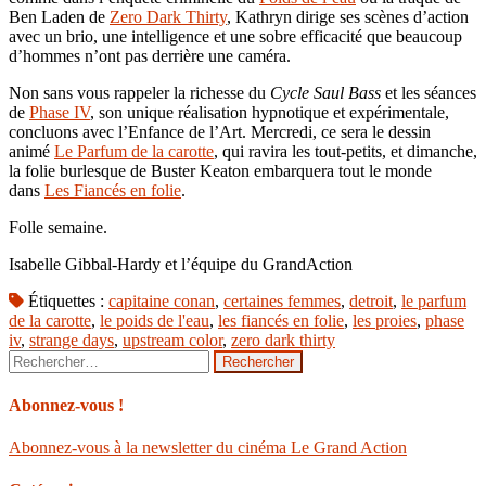
Ben Laden de
Zero Dark Thirty
, Kathryn dirige ses scènes d’action
avec un brio, une intelligence et une sobre efficacité que beaucoup
d’hommes n’ont pas derrière une caméra.
Non sans vous rappeler la richesse du
Cycle Saul Bass
et les séances
de
Phase IV
, son unique réalisation hypnotique et expérimentale,
concluons avec l’Enfance de l’Art. Mercredi, ce sera le dessin
animé
Le Parfum de la carotte
, qui ravira les tout-petits, et dimanche,
la folie burlesque de Buster Keaton embarquera tout le monde
dans
Les Fiancés en folie
.
Folle semaine.
Isabelle Gibbal-Hardy et l’équipe du GrandAction
Étiquettes :
capitaine conan
,
certaines femmes
,
detroit
,
le parfum
de la carotte
,
le poids de l'eau
,
les fiancés en folie
,
les proies
,
phase
iv
,
strange days
,
upstream color
,
zero dark thirty
Rechercher :
Abonnez-vous !
Abonnez-vous à la newsletter du cinéma Le Grand Action