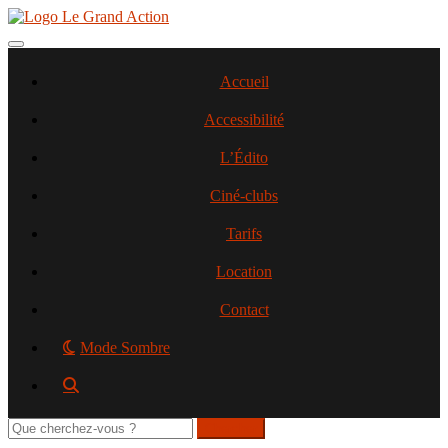
Aller
au
contenu
Toggle navigation
principal
Accueil
Accessibilité
L’Édito
Ciné-clubs
Tarifs
Location
Contact
Mode Sombre
Rechercher
sur