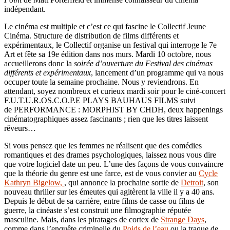
indépendant.
Le cinéma est multiple et c’est ce qui fascine le Collectif Jeune
Cinéma. Structure de distribution de films différents et
expérimentaux, le Collectif organise un festival qui interroge le 7e
Art et fête sa 19e édition dans nos murs. Mardi 10 octobre, nous
accueillerons donc la
soirée d’ouverture du Festival des cinémas
différents et expérimentaux
, lancement d’un programme qui va nous
occuper toute la semaine prochaine. Nous y reviendrons. En
attendant, soyez nombreux et curieux mardi soir pour le ciné-concert
F.U.T.U.R.OS.C.O.P.E PLAYS BAUHAUS FILMS suivi
de PERFORMANCE : MORPHIST BY CHDH, deux happenings
cinématographiques assez fascinants ; rien que les titres laissent
rêveurs…
Si vous pensez que les femmes ne réalisent que des comédies
romantiques et des drames psychologiques, laissez nous vous dire
que votre logiciel date un peu. L’une des façons de vous convaincre
que la théorie du genre est une farce, est de vous convier au
Cycle
Kathryn Bigelow,
, qui annonce la prochaine sortie de
Detroit
, son
nouveau thriller sur les émeutes qui agitèrent la ville il y a 40 ans.
Depuis le début de sa carrière, entre films de casse ou films de
guerre, la cinéaste s’est construit une filmographie réputée
masculine. Mais, dans les piratages de cortex de
Strange Days
,
comme dans l’enquête criminelle du
Poids de l’eau
ou la traque de