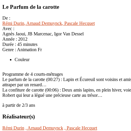
Le Parfum de la carotte
De :
Rémi Durin
, Arnaud Demuynck
, Pascale Hecquet
Avec :
Agnès Jaoui, JB Marcenac, Igor Van Dessel
Année :
2012
Durée :
45 minutes
Genre :
Animation Fr
Couleur
Programme de 4 courts-métrages
Le parfum de la carotte (00:27) : Lapin et Écureuil sont voisins et ami
attraper par un renard…
La confiture de carotte (00:06) : Deux amis lapins, en plein hiver, voie
Robert qui leur a légué une précieuse carte au trésor…
à partir de 2/3 ans
Réalisateur(s)
Rémi Durin
, Arnaud Demuynck
, Pascale Hecquet