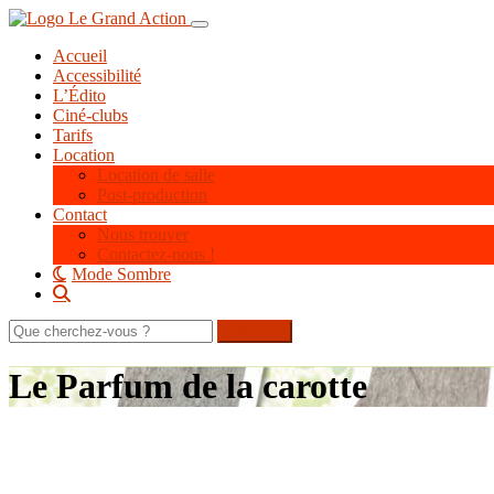
Aller
Toggle navigation
au
Accueil
contenu
Accessibilité
principal
L’Édito
Ciné-clubs
Tarifs
Location
Location de salle
Post-production
Contact
Nous trouver
Contactez-nous !
Mode Sombre
Rechercher
sur
le
Le Parfum de la carotte
site