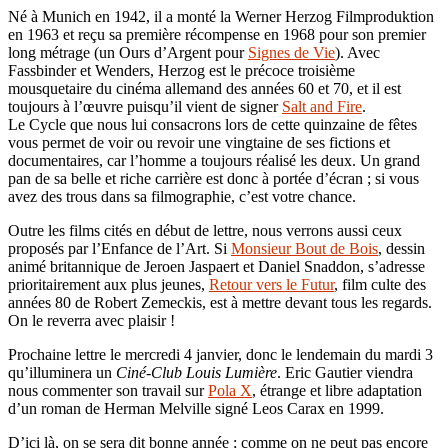
Né à Munich en 1942, il a monté la Werner Herzog Filmproduktion
en 1963 et reçu sa première récompense en 1968 pour son premier
long métrage (un Ours d’Argent pour
Signes de Vie
). Avec
Fassbinder et Wenders, Herzog est le précoce troisième
mousquetaire du cinéma allemand des années 60 et 70, et il est
toujours à l’œuvre puisqu’il vient de signer
Salt and Fire
.
Le Cycle que nous lui consacrons lors de cette quinzaine de fêtes
vous permet de voir ou revoir une vingtaine de ses fictions et
documentaires, car l’homme a toujours réalisé les deux. Un grand
pan de sa belle et riche carrière est donc à portée d’écran ; si vous
avez des trous dans sa filmographie, c’est votre chance.
Outre les films cités en début de lettre, nous verrons aussi ceux
proposés par l’Enfance de l’Art. Si
Monsieur Bout de Bois
, dessin
animé britannique de Jeroen Jaspaert et Daniel Snaddon, s’adresse
prioritairement aux plus jeunes,
Retour vers le Futur
, film culte des
années 80 de Robert Zemeckis, est à mettre devant tous les regards.
On le reverra avec plaisir !
Prochaine lettre le mercredi 4 janvier, donc le lendemain du mardi 3
qu’illuminera un
Ciné-Club Louis Lumière
. Eric Gautier viendra
nous commenter son travail sur
Pola X
, étrange et libre adaptation
d’un roman de Herman Melville signé Leos Carax en 1999.
D’ici là, on se sera dit bonne année ; comme on ne peut pas encore