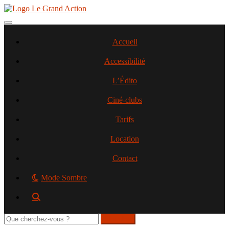
Aller
au
contenu
Toggle navigation
principal
Accueil
Accessibilité
L’Édito
Ciné-clubs
Tarifs
Location
Contact
Mode Sombre
Rechercher
sur