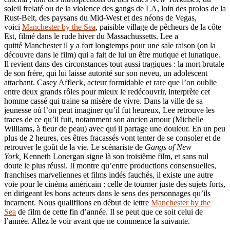
soleil frelaté ou de la violence des gangs de LA, loin des prolos de la
Rust-Belt, des paysans du Mid-West et des néons de Vegas,
voici
Manchester by the Sea
, paisible village de pêcheurs de la côte
Est, filmé dans le rude hiver du Massachussetts. Lee a
quitté Manchester il y a fort longtemps pour une sale raison (on la
découvre dans le film) qui a fait de lui un être mutique et lunatique.
Il revient dans des circonstances tout aussi tragiques : la mort brutale
de son frère, qui lui laisse autorité sur son neveu, un adolescent
attachant. Casey Affleck, acteur formidable et rare que l’on oublie
entre deux grands rôles pour mieux le redécouvrir, interprète cet
homme cassé qui traine sa misère de vivre. Dans la ville de sa
jeunesse où l’on peut imaginer qu’il fut heureux, Lee retrouve les
traces de ce qu’il fuit, notamment son ancien amour (Michelle
Williams, à fleur de peau) avec qui il partage une douleur. En un peu
plus de 2 heures, ces êtres fracassés vont tenter de se consoler et de
retrouver le goût de la vie. Le scénariste de
Gangs of New
York,
Kenneth Lonergan signe là son troisième film, et sans nul
doute le plus réussi. Il montre qu’entre productions consensuelles,
franchises marveliennes et films indés fauchés, il existe une autre
voie pour le cinéma américain : celle de tourner juste des sujets forts,
en dirigeant les bons acteurs dans le sens des personnages qu’ils
incarnent. Nous qualifiions en début de lettre
Manchester by the
Sea
de film de cette fin d’année. Il se peut que ce soit celui de
l’année. Allez le voir avant que ne commence la suivante.