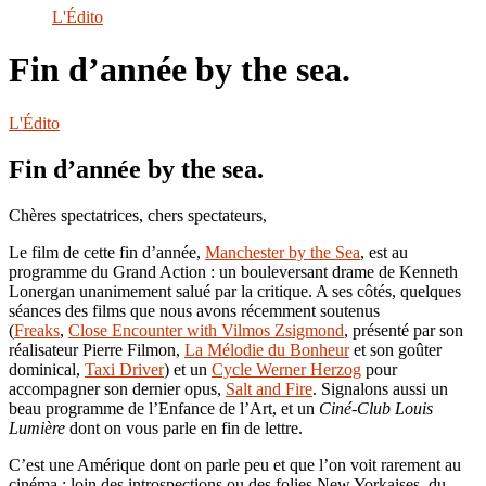
le
L'Édito
site
Fin d’année by the sea.
L'Édito
Fin d’année by the sea.
Chères spectatrices, chers spectateurs,
Le film de cette fin d’année,
Manchester by the Sea
, est au
programme du Grand Action : un bouleversant drame de Kenneth
Lonergan unanimement salué par la critique. A ses côtés, quelques
séances des films que nous avons récemment soutenus
(
Freaks
,
Close Encounter with Vilmos Zsigmond
, présenté par son
réalisateur Pierre Filmon,
La Mélodie du Bonheur
et son goûter
dominical,
Taxi Driver
) et un
Cycle Werner Herzog
pour
accompagner son dernier opus,
Salt and Fire
. Signalons aussi un
beau programme de l’Enfance de l’Art, et un
Ciné-Club Louis
Lumière
dont on vous parle en fin de lettre.
C’est une Amérique dont on parle peu et que l’on voit rarement au
cinéma ; loin des introspections ou des folies New Yorkaises, du