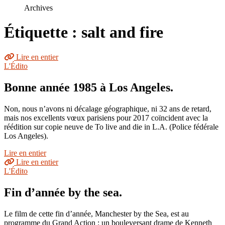
le
Archives
site
Étiquette : salt and fire
Lire en entier
L'Édito
Bonne année 1985 à Los Angeles.
Non, nous n’avons ni décalage géographique, ni 32 ans de retard,
mais nos excellents vœux parisiens pour 2017 coïncident avec la
réédition sur copie neuve de To live and die in L.A. (Police fédérale
Los Angeles).
Lire en entier
Lire en entier
L'Édito
Fin d’année by the sea.
Le film de cette fin d’année, Manchester by the Sea, est au
programme du Grand Action : un bouleversant drame de Kenneth