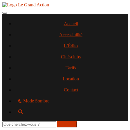
Aller
au
contenu
Toggle navigation
principal
Accueil
Accessibilité
L’Édito
Ciné-clubs
Tarifs
Location
Contact
Mode Sombre
Rechercher
sur