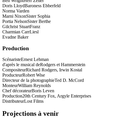
Ben Wright
Herr Zeller
Doris Lloyd
Baroness Ebberfeld
Norma Varden
Marni Nixon
Sister Sophia
Portia Nelson
Sister Berthe
Gilchrist Stuart
Franz
Charmian Carr
Liesl
Evadne Baker
Production
Scénariste
Ernest Lehman
d'après le musical de
Rodgers et Hammerstein
Compositeur
Richard Rodgers, Irwin Kostal
Producteur
Robert Wise
Directeur de la photographie
Ted D. McCord
Monteur
William Reynolds
Chef décorateur
Boris Leven
Production
20th Century Fox, Argyle Enterprises
Distributeur
Lost Films
Projections à venir