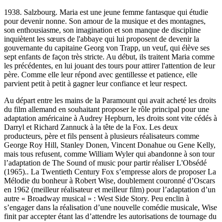
1938. Salzbourg. Maria est une jeune femme fantasque qui étudie
pour devenir nonne. Son amour de la musique et des montagnes,
son enthousiasme, son imagination et son manque de discipline
inquiètent les sœurs de l'abbaye qui lui proposent de devenir la
gouvernante du capitaine Georg von Trapp, un veuf, qui élève ses
sept enfants de façon très stricte. Au début, ils traitent Maria comme
les précédentes, en lui jouant des tours pour attirer l'attention de leur
père. Comme elle leur répond avec gentillesse et patience, elle
parvient petit à petit à gagner leur confiance et leur respect.
Au départ entre les mains de la Paramount qui avait acheté les droits
du film allemand en souhaitant proposer le rôle principal pour une
adaptation américaine à Audrey Hepburn, les droits sont vite cédés à
Darryl et Richard Zannuck à la tête de la Fox. Les deux
producteurs, père et fils pensent à plusieurs réalisateurs comme
George Roy Hill, Stanley Donen, Vincent Donahue ou Gene Kelly,
mais tous refusent, comme William Wyler qui abandonne à son tour
l’adaptation de The Sound of music pour partir réaliser L'Obsédé
(1965).. La Twentieth Century Fox s’empresse alors de proposer La
Mélodie du bonheur à Robert Wise, doublement couronné d’Oscars
en 1962 (meilleur réalisateur et meilleur film) pour l’adaptation d’un
autre « Broadway musical » : West Side Story. Peu enclin à
s’engager dans la réalisation d’une nouvelle comédie musicale, Wise
finit par accepter étant las d’attendre les autorisations de tournage du