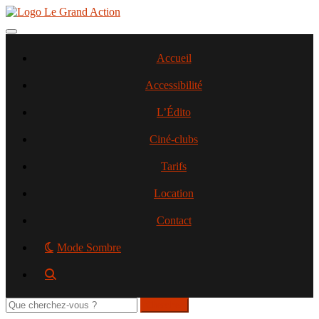
Aller
au
contenu
Toggle navigation
principal
Accueil
Accessibilité
L’Édito
Ciné-clubs
Tarifs
Location
Contact
Mode Sombre
Rechercher
sur