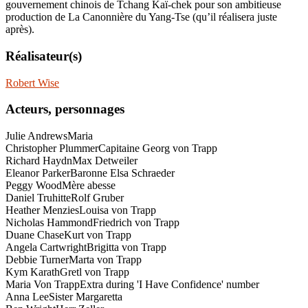
gouvernement chinois de Tchang Kaï-chek pour son ambitieuse
production de La Canonnière du Yang-Tse (qu’il réalisera juste
après).
Réalisateur(s)
Robert Wise
Acteurs, personnages
Julie Andrews
Maria
Christopher Plummer
Capitaine Georg von Trapp
Richard Haydn
Max Detweiler
Eleanor Parker
Baronne Elsa Schraeder
Peggy Wood
Mère abesse
Daniel Truhitte
Rolf Gruber
Heather Menzies
Louisa von Trapp
Nicholas Hammond
Friedrich von Trapp
Duane Chase
Kurt von Trapp
Angela Cartwright
Brigitta von Trapp
Debbie Turner
Marta von Trapp
Kym Karath
Gretl von Trapp
Maria Von Trapp
Extra during 'I Have Confidence' number
Anna Lee
Sister Margaretta