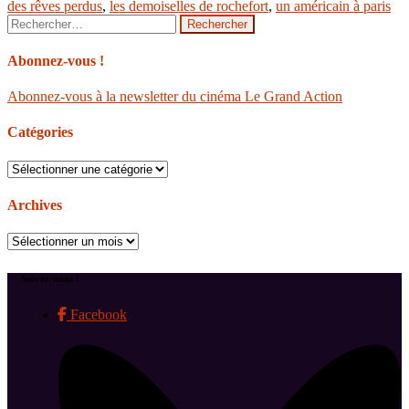
des rêves perdus
,
les demoiselles de rochefort
,
un américain à paris
Rechercher :
Abonnez-vous !
Abonnez-vous à la newsletter du cinéma Le Grand Action
Catégories
Catégories
Archives
Archives
Suivez-nous !
Facebook