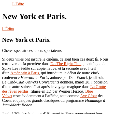
le
L'Édito
site
New York et Paris.
L'Édito
New York et Paris.
Chères spectatrices, chers spectateurs,
Si deux villes ont inspiré le cinéma, ce sont bien ces deux là. Nous
retrouverons la première dans
Do The Right Thing
, petit bijou de
Spike Lee réédité sur copie neuve, et la seconde avec l’œil
d’un
Américain à Paris
, qui introduira le débat de notre ciné-
conférence
Harvard in Paris
, animée par Dan Franck jeudi soir.
Le
Ciné-Club Univers Convergents
donnera, mardi 28, l’occasion
d’une autre soirée débat après le voyage magique dans
La Grotte
des rêves perdus
, filmée en 3D par Werner Herzog.
Blue
Velvet
reste évidemment à l’affiche, tout comme
Ave César
des
Coen, et quelques grands classiques du programme
Hommage à
Jean-Marie Rodon
.
Jeudi à 20h, les étudiants d’
Harvard in Paris
poursuivront leur