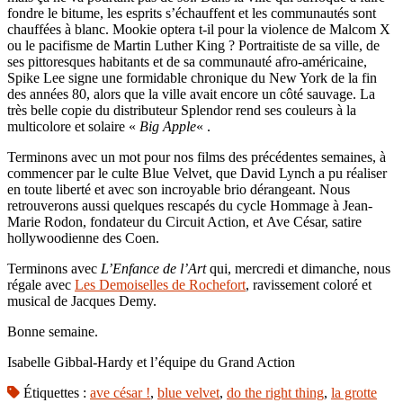
fondre le bitume, les esprits s’échauffent et les communautés sont
chauffées à blanc. Mookie optera t-il pour la violence de Malcom X
ou le pacifisme de Martin Luther King ? Portraitiste de sa ville, de
ses pittoresques habitants et de sa communauté afro-américaine,
Spike Lee signe une formidable chronique du New York de la fin
des années 80, alors que la ville avait encore un côté sauvage. La
très belle copie du distributeur Splendor rend ses couleurs à la
multicolore et solaire «
Big Apple
« .
Terminons avec un mot pour nos films des précédentes semaines, à
commencer par le culte Blue Velvet, que David Lynch a pu réaliser
en toute liberté et avec son incroyable brio dérangeant. Nous
retrouverons aussi quelques rescapés du cycle Hommage à Jean-
Marie Rodon, fondateur du Circuit Action, et Ave César, satire
hollywoodienne des Coen.
Terminons avec
L’Enfance de l’Art
qui, mercredi et dimanche, nous
régale avec
Les Demoiselles de Rochefort
, ravissement coloré et
musical de Jacques Demy.
Bonne semaine.
Isabelle Gibbal-Hardy et l’équipe du Grand Action
Étiquettes :
ave césar !
,
blue velvet
,
do the right thing
,
la grotte