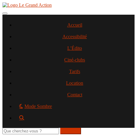
Aller
au
contenu
Toggle navigation
principal
Accueil
Accessibilité
L’Édito
Ciné-clubs
Tarifs
Location
Contact
Mode Sombre
Rechercher
sur