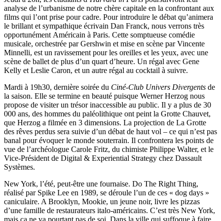
analyse de l’urbanisme de notre chère capitale en la confrontant aux
films qui l’ont prise pour cadre. Pour introduire le débat qu’animera
le brillant et sympathique écrivain Dan Franck, nous verrons très
opportunément Américain à Paris. Cette somptueuse comédie
musicale, orchestrée par Gershwin et mise en scène par Vincente
Minnelli, est un ravissement pour les oreilles et les yeux, avec une
scène de ballet de plus d’un quart d’heure. Un régal avec Gene
Kelly et Leslie Caron, et un autre régal au cocktail à suivre.
Mardi à 19h30, dernière soirée du
Ciné-Club Univers Divergents
de
la saison. Elle se termine en beauté puisque Werner Herzog nous
propose de visiter un trésor inaccessible au public. Il y a plus de 30
000 ans, des hommes du paléolithique ont peint la Grotte Chauvet,
que Herzog a filmée en 3 dimensions. La projection de La Grotte
des rêves perdus sera suivie d’un débat de haut vol – ce qui n’est pas
banal pour évoquer le monde souterrain. Il confrontera les points de
vue de l’archéologue Carole Fritz, du chimiste Philippe Walter, et le
Vice-Président de Digital & Experiential Strategy chez Dassault
Systèmes.
New York, l’été, peut-être une fournaise. Do The Right Thing,
réalisé par Spike Lee en 1989, se déroule l’un de ces « dog days »
caniculaire. A Brooklyn, Mookie, un jeune noir, livre les pizzas
d’une famille de restaurateurs italo-américains. C’est très New York,
mais ça ne va pourtant pas de soi. Dans la ville qui suffoque à faire