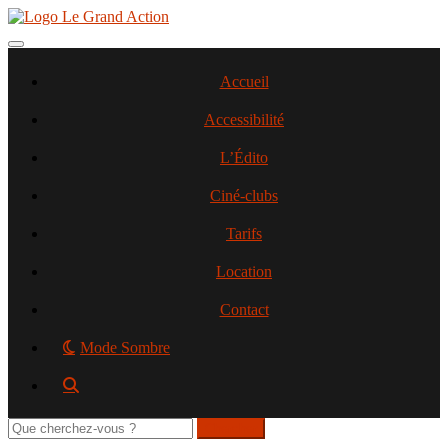
Aller
au
contenu
Toggle navigation
principal
Accueil
Accessibilité
L’Édito
Ciné-clubs
Tarifs
Location
Contact
Mode Sombre
Rechercher
sur