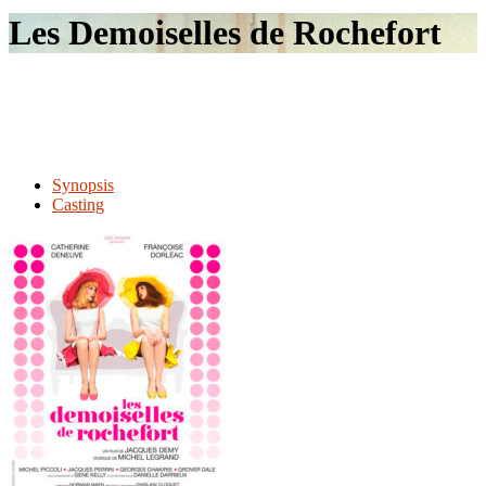
le
Les Demoiselles de Rochefort
site
Synopsis
Casting