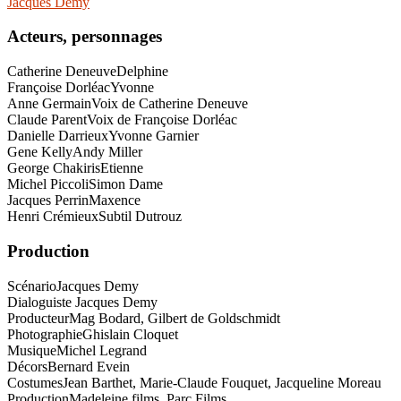
Jacques Demy
Acteurs, personnages
Catherine Deneuve
Delphine
Françoise Dorléac
Yvonne
Anne Germain
Voix de Catherine Deneuve
Claude Parent
Voix de Françoise Dorléac
Danielle Darrieux
Yvonne Garnier
Gene Kelly
Andy Miller
George Chakiris
Etienne
Michel Piccoli
Simon Dame
Jacques Perrin
Maxence
Henri Crémieux
Subtil Dutrouz
Production
Scénario
Jacques Demy
Dialoguiste Jacques Demy
Producteur
Mag Bodard, Gilbert de Goldschmidt
Photographie
Ghislain Cloquet
Musique
Michel Legrand
Décors
Bernard Evein
Costumes
Jean Barthet, Marie-Claude Fouquet, Jacqueline Moreau
Production
Madeleine films, Parc Films