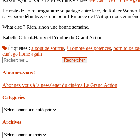
Kazan. Ajoutons à la liste des films visibles
We Can’t Go Home Agai
Le reste de notre programme se partage entre le cycle Rainer Werner 
sa version définitive, et une pour l’Enfance de l’Art qui nous emmèn
What else ? Rien, sinon une bonne semaine.
Isabelle Gibbal-Hardy et l’équipe du Grand Action
Étiquettes :
à bout de souffle
,
à l'ombre des potences
,
born to be ba
can't go home again
Rechercher :
Abonnez-vous !
Abonnez-vous à la newsletter du cinéma Le Grand Action
Catégories
Catégories
Archives
Archives