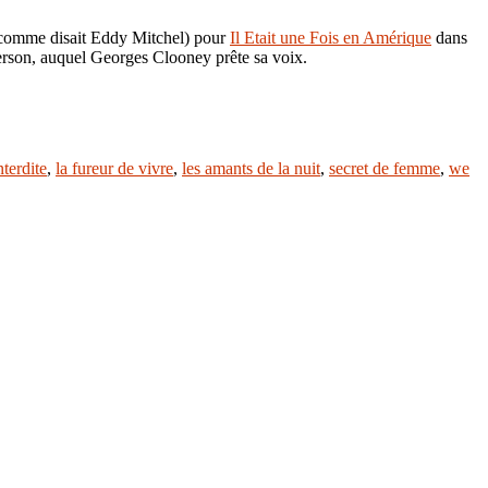
 (comme disait Eddy Mitchel) pour
Il Etait une Fois en Amérique
dans
rson, auquel Georges Clooney prête sa voix.
nterdite
,
la fureur de vivre
,
les amants de la nuit
,
secret de femme
,
we