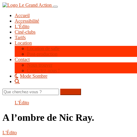
Aller
Toggle navigation
au
Accueil
contenu
Accessibilité
principal
L’Édito
Ciné-clubs
Tarifs
Location
Location de salle
Post-production
Contact
Nous trouver
Contactez-nous !
Mode Sombre
Rechercher
sur
le
L'Édito
site
A l’ombre de Nic Ray.
L'Édito