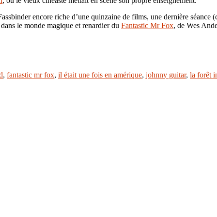
n
, où le vieux cinéaste mettait en scène son propre enseignement.
Fassbinder encore riche d’une quinzaine de films, une dernière séance
e dans le monde magique et renardier du
Fantastic Mr Fox
, de Wes Ande
d
,
fantastic mr fox
,
il était une fois en amérique
,
johnny guitar
,
la forêt i