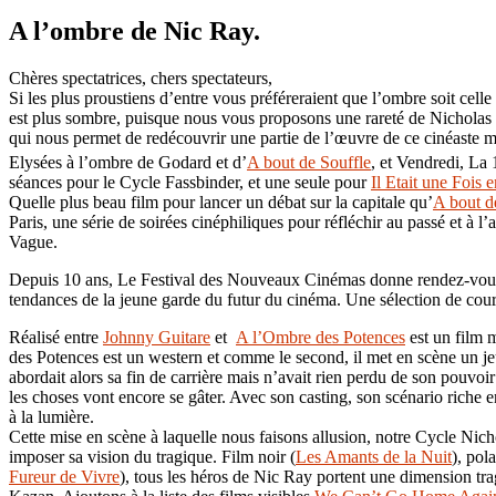
A l’ombre de Nic Ray.
Chères spectatrices, chers spectateurs,
Si les plus proustiens d’entre vous préféreraient que l’ombre soit celle
est plus sombre, puisque nous vous proposons une rareté de Nichola
qui nous permet de redécouvrir une partie de l’œuvre de ce cinéaste 
Elysées à l’ombre de Godard et d’
A bout de Souffle
, et Vendredi, La 
séances pour le Cycle Fassbinder, et une seule pour
Il Etait une Fois
Quelle plus beau film pour lancer un débat sur la capitale qu’
A bout d
Paris, une série de soirées cinéphiliques pour réfléchir au passé et à 
Vague.
Depuis 10 ans, Le Festival des Nouveaux Cinémas donne rendez-vous au
tendances de la jeune garde du futur du cinéma. Une sélection de cour
Réalisé entre
Johnny Guitare
et
A l’Ombre des Potences
est un film 
des Potences est un western et comme le second, il met en scène un je
abordait alors sa fin de carrière mais n’avait rien perdu de son pouvoir
les choses vont encore se gâter. Avec son casting, son scénario riche e
à la lumière.
Cette mise en scène à laquelle nous faisons allusion, notre Cycle Nicho
imposer sa vision du tragique. Film noir (
Les Amants de la Nuit
), pola
Fureur de Vivre
), tous les héros de Nic Ray portent une dimension trag