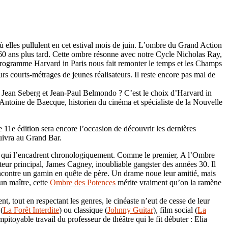
s où elles pullulent en cet estival mois de juin. L’ombre du Grand Action
e 60 ans plus tard. Cette ombre résonne avec notre Cycle Nicholas Ray,
programme Harvard in Paris nous fait remonter le temps et les Champs
 courts-métrages de jeunes réalisateurs. Il reste encore pas mal de
 Jean Seberg et Jean-Paul Belmondo ? C’est le choix d’Harvard in
ar Antoine de Baecque, historien du cinéma et spécialiste de la Nouvelle
1e édition sera encore l’occasion de découvrir les dernières
suivra au Grand Bar.
ux qui l’encadrent chronologiquement. Comme le premier, A l’Ombre
teur principal, James Cagney, inoubliable gangster des années 30. Il
, rencontre un gamin en quête de père. Un drame noue leur amitié, mais
un maître, cette
Ombre des Potences
mérite vraiment qu’on la ramène
, tout en respectant les genres, le cinéaste n’eut de cesse de leur
(
La Forêt Interdite
) ou classique (
Johnny Guitar
), film social (
La
itoyable travail du professeur de théâtre qui le fit débuter : Elia