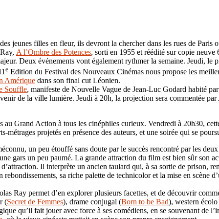
 des jeunes filles en fleur, ils devront la chercher dans les rues de Pari
s Ray,
A l’Ombre des Potences
, sorti en 1955 et réédité sur copie neuv
majeur. Deux événements vont également rythmer la semaine. Jeudi, le 
e
11
Edition du Festival des Nouveaux Cinémas nous propose les meilleurs
 en Amérique
dans son final cut Léonien.
e Souffle
, manifeste de Nouvelle Vague de Jean-Luc Godard habité par
l’avenir de la ville lumière. Jeudi à 20h, la projection sera commentée p
 Grand Action à tous les cinéphiles curieux. Vendredi à 20h30, cette 1
ts-métrages projetés en présence des auteurs, et une soirée qui se pour
méconnu, un peu étouffé sans doute par le succès rencontré par les de
une gars un peu paumé. La grande attraction du film est bien sûr son ac
 d’attraction. Il interprète un ancien taulard qui, à sa sortie de prison
n rebondissements, sa riche palette de technicolor et la mise en scène d’
las Ray permet d’en explorer plusieurs facettes, et de découvrir comment
r (
Secret de Femmes
), drame conjugal (
Born to be Bad
), western écolo 
ique qu’il fait jouer avec force à ses comédiens, en se souvenant de l’imp