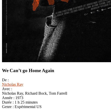
We Can’t go Home Again
De :
Nicholas Ray
Avec :
Nicholas Ray, Richard Bock, Tom Farrell
Année :
1973
Durée :
1 h 25 minutes
Genre :
Expérimental US