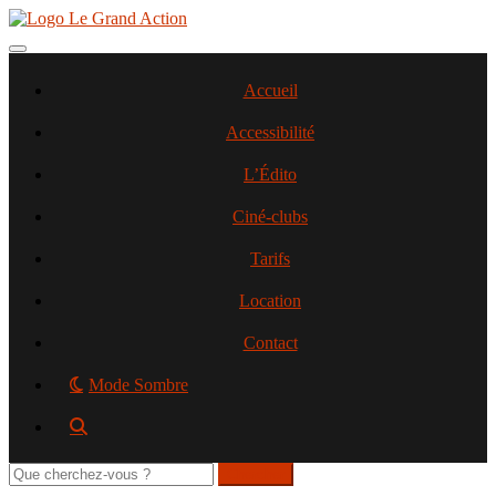
Aller
au
contenu
Toggle navigation
principal
Accueil
Accessibilité
L’Édito
Ciné-clubs
Tarifs
Location
Contact
Mode Sombre
Rechercher
sur