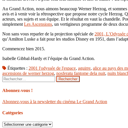
Au Grand Action, nous aimons beaucoup Werner Herzog, et sommes con
avis et à venir voir la rétrospective que propose notre cycle Herzog. Q
acteurs, ses sujets et son équipe. Et le résultat en vaut la chandelle. 
simplement
Les Ascensions
, un vertigineux programme de deux docu
Non sans vous reparler de la projection spéciale de
2001, L’Odyssée d
qu’Amilton Luske a fait pour les studios Disney en 1951, dans l’adapt
Commencez bien 2015.
Isabelle Gibbal-Hardy et l’équipe du Grand Action.
Étiquettes :
2001 l'odyssée de l'espace
,
aguirre
,
alice au pays des m
ascensions de werner herzog
,
nosferatu fantome dela nuit
,
nuits blanch
Rechercher :
Abonnez-vous !
Abonnez-vous à la newsletter du cinéma Le Grand Action
Catégories
Catégories