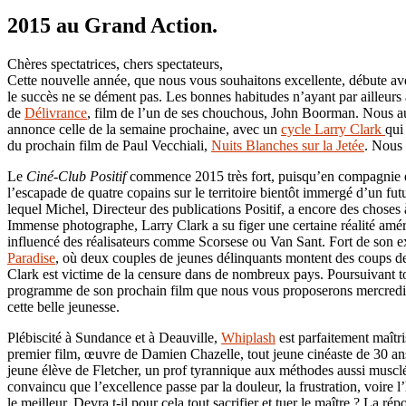
2015 au Grand Action.
Chères spectatrices, chers spectateurs,
Cette nouvelle année, que nous vous souhaitons excellente, débute a
le succès ne se dément pas. Les bonnes habitudes n’ayant par ailleur
de
Délivrance
, film de l’un de ses chouchous, John Boorman. Nous au
annonce celle de la semaine prochaine, avec un
cycle Larry Clark
qui
du prochain film de Paul Vecchiali,
Nuits Blanches sur la Jetée
. Nous 
Le
Ciné-Club Positif
commence 2015 très fort, puisqu’en compagnie 
l’escapade de quatre copains sur le territoire bientôt immergé d’un fu
lequel Michel, Directeur des publications Positif, a encore des choses
Immense photographe, Larry Clark a su figer une certaine réalité améric
influencé des réalisateurs comme Scorsese ou Van Sant. Fort de son ex
Paradise
, où deux couples de jeunes délinquants montent des coups de 
Clark est victime de la censure dans de nombreux pays. Poursuivant tou
programme de son prochain film que nous vous proposerons mercredi p
cette belle jeunesse.
Plébiscité à Sundance et à Deauville,
Whiplash
est parfaitement maîtri
premier film, œuvre de Damien Chazelle, tout jeune cinéaste de 30 ans 
jeune élève de Fletcher, un prof tyrannique aux méthodes aussi musclée
convaincu que l’excellence passe par la douleur, la frustration, voire l
le meilleur. Devra t-il pour cela tout sacrifier et tuer le maître ? La r