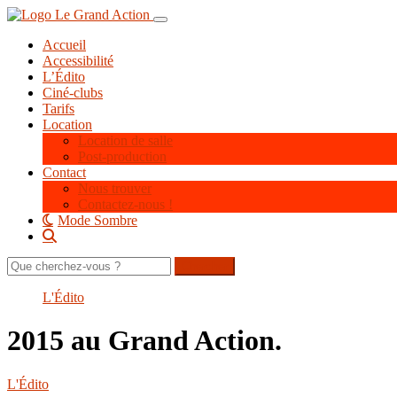
Aller
Toggle navigation
au
Accueil
contenu
Accessibilité
principal
L’Édito
Ciné-clubs
Tarifs
Location
Location de salle
Post-production
Contact
Nous trouver
Contactez-nous !
Mode Sombre
Rechercher
sur
le
L'Édito
site
2015 au Grand Action.
L'Édito