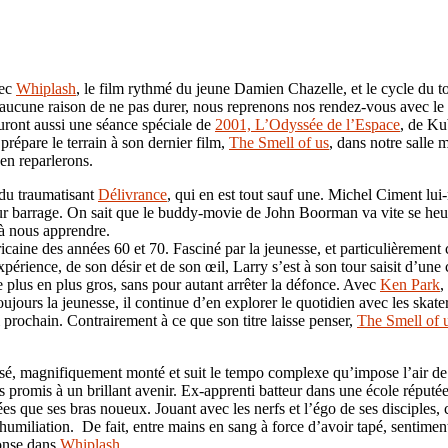
vec
Whiplash
, le film rythmé du jeune Damien Chazelle, et le cycle du t
s aucune raison de ne pas durer, nous reprenons nos rendez-vous avec le
ront aussi une séance spéciale de
2001, L’Odyssée de l’Espace
, de Ku
 prépare le terrain à son dernier film,
The Smell of us
, dans notre salle m
en reparlerons.
du traumatisant
Délivrance
, qui en est tout sauf une. Michel Ciment l
tur barrage. On sait que le buddy-movie de John Boorman va vite se heurt
 à nous apprendre.
aine des années 60 et 70. Fasciné par la jeunesse, et particulièrement c
périence, de son désir et de son œil, Larry s’est à son tour saisit d’un
plus en plus gros, sans pour autant arrêter la défonce. Avec
Ken Park
,
jours la jeunesse, il continue d’en explorer le quotidien avec les skate
rochain. Contrairement à ce que son titre laisse penser,
The Smell of 
sé, magnifiquement monté et suit le tempo complexe qu’impose l’air de j
promis à un brillant avenir. Ex-apprenti batteur dans une école réputée,
s que ses bras noueux. Jouant avec les nerfs et l’égo de ses disciples, 
’humiliation. De fait, entre mains en sang à force d’avoir tapé, sentimen
éponse dans
Whiplash
.