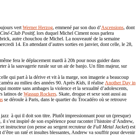
oujours vert
Werner Herzog
, emmené par son duo d’
Ascensions
, dont
Ciné-Club Positif
, lors duquel Michel Ciment nous parlera
brick, autre chouchou de Michel. La nouveauté de la semaine
ercredi 14. En attendant d’autres sorties en janvier, dont celle, le 28,
ui-même fera le déplacement mardi à 20h pour nous guider dans
er à la sauvagerie rurale sur un air de banjo. Un film majeur, sur
elle qui part à la dérive et vit à la marge, son imagerie a beaucoup
e caméra au milieu des années 90. Après
Kids
, il réalise
Another Day in
 qui montre sans ambages la violence et la sexualité d’adolescents,
rs latinos de
Wassup Rockers
. Skate, drogue et sexe sont aussi au
us
se déroule à Paris, dans le quartier du Trocadéro où se retrouve
azz à qui il doit son titre. Plutôt impressionnant pour un (presque)
 il s’est inspiré de son expérience pour raconter l’histoire d’Andrew,
cet instructeur (on pense au sergent recruteur de
Full Metal Jacket
) est
t d’être un raté et insultes blessantes, Andrew va souffrir pour devenir