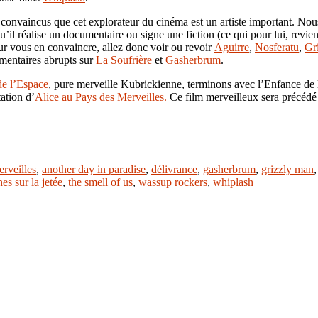
vaincus que cet explorateur du cinéma est un artiste important. Nous
u’il réalise un documentaire ou signe une fiction (ce qui pour lui, revien
Pour vous en convaincre, allez donc voir ou revoir
Aguirre
,
Nosferatu
,
Gr
mentaires abrupts sur
La Soufrière
et
Gasherbrum
.
e l’Espace
, pure merveille Kubrickienne, terminons avec l’Enfance de 
ation d’
Alice au Pays des Merveilles.
Ce film merveilleux sera précéd
erveilles
,
another day in paradise
,
délivrance
,
gasherbrum
,
grizzly man
es sur la jetée
,
the smell of us
,
wassup rockers
,
whiplash