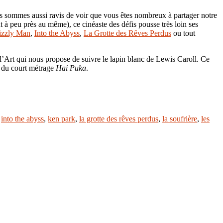
 sommes aussi ravis de voir que vous êtes nombreux à partager notre
t à peu près au même), ce cinéaste des défis pousse très loin ses
izzly Man
,
Into the Abyss
,
La Grotte des Rêves Perdus
ou tout
l’Art qui nous propose de suivre le lapin blanc de Lewis Caroll. Ce
é du court métrage
Hai Puka
.
,
into the abyss
,
ken park
,
la grotte des rêves perdus
,
la soufrière
,
les