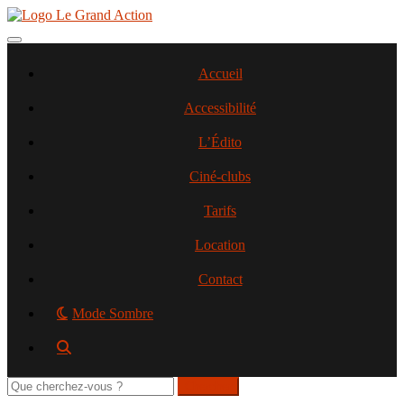
Aller
au
contenu
Toggle navigation
principal
Accueil
Accessibilité
L’Édito
Ciné-clubs
Tarifs
Location
Contact
Mode Sombre
Rechercher
sur