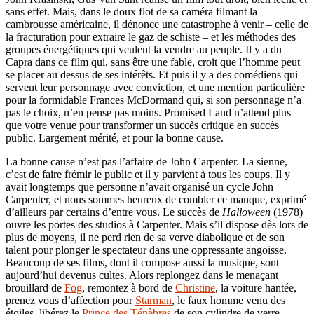
sans effet. Mais, dans le doux flot de sa caméra filmant la
cambrousse américaine, il dénonce une catastrophe à venir – celle de
la fracturation pour extraire le gaz de schiste – et les méthodes des
groupes énergétiques qui veulent la vendre au peuple. Il y a du
Capra dans ce film qui, sans être une fable, croit que l’homme peut
se placer au dessus de ses intérêts. Et puis il y a des comédiens qui
servent leur personnage avec conviction, et une mention particulière
pour la formidable Frances McDormand qui, si son personnage n’a
pas le choix, n’en pense pas moins. Promised Land n’attend plus
que votre venue pour transformer un succès critique en succès
public. Largement mérité, et pour la bonne cause.
La bonne cause n’est pas l’affaire de John Carpenter. La sienne,
c’est de faire frémir le public et il y parvient à tous les coups. Il y
avait longtemps que personne n’avait organisé un cycle John
Carpenter, et nous sommes heureux de combler ce manque, exprimé
d’ailleurs par certains d’entre vous. Le succès de
Halloween
(1978)
ouvre les portes des studios à Carpenter. Mais s’il dispose dès lors de
plus de moyens, il ne perd rien de sa verve diabolique et de son
talent pour plonger le spectateur dans une oppressante angoisse.
Beaucoup de ses films, dont il compose aussi la musique, sont
aujourd’hui devenus cultes. Alors replongez dans le menaçant
brouillard de
Fog
, remontez à bord de
Christine
, la voiture hantée,
prenez vous d’affection pour
Starman
, le faux homme venu des
étoiles, libérez le
Prince des Ténèbres
de son cylindre de verre,