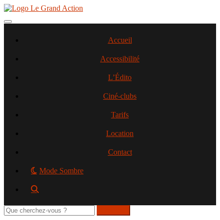
Aller
au
contenu
Toggle navigation
principal
Accueil
Accessibilité
L’Édito
Ciné-clubs
Tarifs
Location
Contact
Mode Sombre
Rechercher
sur