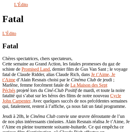
le
L'Édito
site
Fatal
L'Édito
Fatal
Chères spectatrices, chers spectateurs,
Cette semaine au Grand Action, les fatales promesses du gaz de
schiste de
Promised Land
, dernier film de Gus Van Sant ; le voyage
fatal de Claude Ridder, alias Claude Rich, dans
Je t’Aime, Je
t’Aime
d’Alain Resnais choisi par le
Cinéma Club
de jeudi ;
Marlène, femme forcément fatale de
La Maison des Sept
Péchés
projeté lors du
Ciné-Club Positif
de mardi, et toute la noire
fatalité qui s’abat sur les héros des films de notre nouveau
Cycle
John Carpenter
. Avec quelques succès de nos précédentes semaines
qui, fatalement, restent à l’affiche, ça nous fait un fatal programme.
Jeudi à 20h, le
Cinéma Club
convie une œuvre déroutante de l’un
de nos plus intéressants cinéastes. Alain Resnais réalisa Je t’Aime, Je
t’Aime en pleine tourmente soixante-huitarde. Ce qui empêcha ce