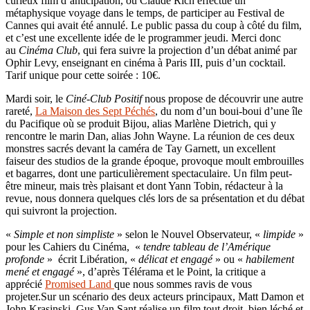
curieux film d’anticipation, où Claude Rich effectue un
métaphysique voyage dans le temps, de participer au Festival de
Cannes qui avait été annulé. Le public passa du coup à côté du film,
et c’est une excellente idée de le programmer jeudi. Merci donc
au
Cinéma Club
, qui fera suivre la projection d’un débat animé par
Ophir Levy, enseignant en cinéma à Paris III, puis d’un cocktail.
Tarif unique pour cette soirée : 10€.
Mardi soir, le
Ciné-Club Positif
nous propose de découvrir une autre
rareté,
La Maison des Sept Péchés
, du nom d’un boui-boui d’une île
du Pacifique où se produit Bijou, alias Marlène Dietrich, qui y
rencontre le marin Dan, alias John Wayne. La réunion de ces deux
monstres sacrés devant la caméra de Tay Garnett, un excellent
faiseur des studios de la grande époque, provoque moult embrouilles
et bagarres, dont une particulièrement spectaculaire. Un film peut-
être mineur, mais très plaisant et dont Yann Tobin, rédacteur à la
revue, nous donnera quelques clés lors de sa présentation et du débat
qui suivront la projection.
«
Simple et non simpliste
» selon le Nouvel Observateur, «
limpide
»
pour les Cahiers du Cinéma, «
tendre tableau de l’Amérique
profonde
» écrit Libération, «
délicat et engagé
» ou «
habilement
mené et engagé
», d’après Télérama et le Point, la critique a
apprécié
Promised Land
que nous sommes ravis de vous
projeter.Sur un scénario des deux acteurs principaux, Matt Damon et
John Krasinski, Gus Van Sant réalise un film tout droit, bien léché et