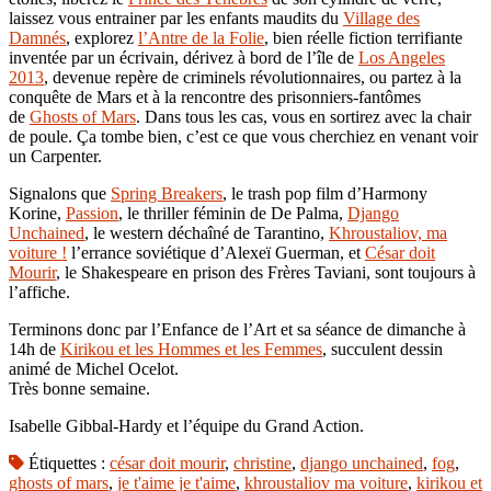
laissez vous entrainer par les enfants maudits du
Village des
Damnés
, explorez
l’Antre de la Folie
, bien réelle fiction terrifiante
inventée par un écrivain, dérivez à bord de l’île de
Los Angeles
2013
, devenue repère de criminels révolutionnaires, ou partez à la
conquête de Mars et à la rencontre des prisonniers-fantômes
de
Ghosts of Mars
. Dans tous les cas, vous en sortirez avec la chair
de poule. Ça tombe bien, c’est ce que vous cherchiez en venant voir
un Carpenter.
Signalons que
Spring Breakers
, le trash pop film d’Harmony
Korine,
Passion
, le thriller féminin de De Palma,
Django
Unchained
, le western déchaîné de Tarantino,
Khroustaliov, ma
voiture !
l’errance soviétique d’Alexeï Guerman, et
César doit
Mourir
, le Shakespeare en prison des Frères Taviani, sont toujours à
l’affiche.
Terminons donc par l’Enfance de l’Art et sa séance de dimanche à
14h de
Kirikou et les Hommes et les Femmes
, succulent dessin
animé de Michel Ocelot.
Très bonne semaine.
Isabelle Gibbal-Hardy et l’équipe du Grand Action.
Étiquettes :
césar doit mourir
,
christine
,
django unchained
,
fog
,
ghosts of mars
,
je t'aime je t'aime
,
khroustaliov ma voiture
,
kirikou et