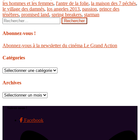
les hommes et les femmes
,
l'antre de la folie
,
la maison des 7 péchés
,
le village des damnés
,
los angeles 2013
,
passion
,
prince des
ténèbres
,
promised land
,
spring breakers
,
starman
Rechercher :
Abonnez-vous !
Abonnez-vous à la newsletter du cinéma Le Grand Action
Catégories
Catégories
Archives
Archives
Suivez-nous !
Facebook