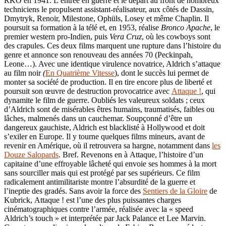
RKO en 1941. L’entrée en guerre et le départ au front de nombreux
techniciens le propulsent assistant-réalisateur, aux côtés de Dassin,
Dmytryk, Renoir, Milestone, Ophüls, Losey et même Chaplin. Il
poursuit sa formation à la télé et, en 1953, réalise
Bronco Apache
, le
premier western pro-Indien, puis
Vera Cruz
, où les cowboys sont
des crapules. Ces deux films marquent une rupture dans l’histoire du
genre et annonce son renouveau des années 70 (Peckinpah,
Leone…). Avec une identique virulence novatrice, Aldrich s’attaque
au film noir
(
En Quatrième Vitesse
), dont le succès lui permet de
monter sa société de production. Il en tire encore plus de liberté et
poursuit son œuvre de destruction provocatrice avec
Attaque !
, qui
dynamite le film de guerre. Oubliés les valeureux soldats ; ceux
d’Aldrich sont de misérables êtres humains, traumatisés, faibles ou
lâches, malmenés dans un cauchemar. Soupçonné d’être un
dangereux gauchiste, Aldrich est blacklisté à Hollywood et doit
s’exiler en Europe. Il y tourne quelques films mineurs, avant de
revenir en Amérique, où il retrouvera sa hargne, notamment dans
les
Douze Salopards
. Bref. Revenons en à Attaque, l’histoire d’un
capitaine d’une effroyable lâcheté qui envoie ses hommes à la mort
sans sourciller mais qui est protégé par ses supérieurs. Ce film
radicalement antimilitariste montre l’absurdité de la guerre et
l’ineptie des gradés. Sans avoir la force des
Sentiers de la Gloire
de
Kubrick, Attaque ! est l’une des plus puissantes charges
cinématographiques contre l’armée, réalisée avec la « speed
Aldrich’s touch » et interprétée par Jack Palance et Lee Marvin.