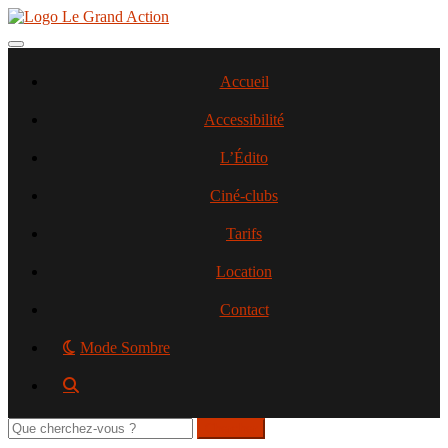
Aller
au
contenu
Toggle navigation
principal
Accueil
Accessibilité
L’Édito
Ciné-clubs
Tarifs
Location
Contact
Mode Sombre
Rechercher
sur