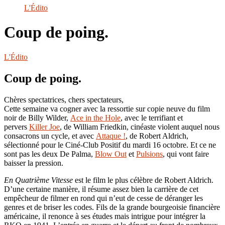
le
L'Édito
site
Coup de poing.
L'Édito
Coup de poing.
Chères spectatrices, chers spectateurs,
Cette semaine va cogner avec la ressortie sur copie neuve du film
noir de Billy Wilder,
Ace in the Hole
, avec le terrifiant et
pervers
Killer Joe
, de William Friedkin, cinéaste violent auquel nous
consacrons un cycle, et avec
Attaque !
, de Robert Aldrich,
sélectionné pour le Ciné-Club Positif du mardi 16 octobre. Et ce ne
sont pas les deux De Palma,
Blow Out
et
Pulsions
, qui vont faire
baisser la pression.
En Quatrième Vitesse
est le film le plus célèbre de Robert Aldrich.
D’une certaine manière, il résume assez bien la carrière de cet
empêcheur de filmer en rond qui n’eut de cesse de déranger les
genres et de briser les codes. Fils de la grande bourgeoisie financière
américaine, il renonce à ses études mais intrigue pour intégrer la