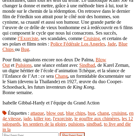
démoralisés, dans tous les sens du terme. Le diabolique Killer Joe va
changer la donne et mettre, grâce à une méthode bien à lui, tout le
monde sur le chemin de la rédemption. On retrouve dans le dernier
film de Friedkin son attrait pour le côté noir des hommes, son
cynisme, sa cruauté et aussi son humour. Une grande partie de
l’œuvre de ce drôle de vieux bonhomme est à redécouvrir en 6 films
qui composent le cycle que nous lui consacrons. Ses succès,
comme
l’Exorciste
, ses scandales, comme
Cruising
, et certains de
ses polars et films noirs :
Police Fédérale Los Angeles
,
Jade
,
Blue
Chips
ou
Bug
.
Pour finir, signalons encore nos deux De Palma,
Blow
Out
et
Pulsions
, une séance enfant avec
Sindbad
, de Karel Zeman,
un digne héritier de l’école d’animation Tchèque, et la séance de
l’Enfance de l’Art : ce sera
Chang
,
un formidable documentaire sur
le Siam (devenu la Thaïlande) en 1927, œuvre du duo Cooper-
Schoedsack, les futurs inventeurs de
King Kong
.
Bonne semaine.
Isabelle Gibbal-Hardy et l’équipe du Grand Action
Étiquettes :
attaque
,
blow out
,
blue chips
,
bug
,
chang
,
cruising
,
en
4e vitesse
,
jade
,
killer joe
,
l'exorciste
,
le gouffre aux chimères
,
les 12
salopards
,
les sentiers de la gloire
,
pulsions
,
sindbad
,
to live and die
in la
Rechercher :