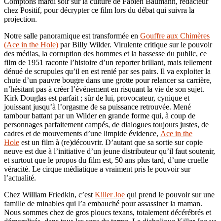
Comptons mardi soir sur la culture de Fabien Baumann, rédacteur
chez Positif, pour décrypter ce film lors du débat qui suivra la
projection.
Notre salle panoramique est transformée en
Gouffre aux Chimères
(Ace in the Hole)
par Billy Wilder. Virulente critique sur le pouvoir
des médias, la corruption des hommes et la bassesse du public, ce
film de 1951 raconte l’histoire d’un reporter brillant, mais tellement
dénué de scrupules qu’il en est renié par ses pairs. Il va exploiter la
chute d’un pauvre bougre dans une grotte pour relancer sa carrière,
n’hésitant pas à créer l’événement en risquant la vie de son sujet.
Kirk Douglas est parfait ; sûr de lui, provocateur, cynique et
jouissant jusqu’à l’orgasme de sa puissance retrouvée. Mené
tambour battant par un Wilder en grande forme qui, à coup de
personnages parfaitement campés, de dialogues toujours justes, de
cadres et de mouvements d’une limpide évidence,
Ace in the
Hole
est un film à (re)découvrir. D’autant que sa sortie sur copie
neuve est due à l’initiative d’un jeune distributeur qu’il faut soutenir,
et surtout que le propos du film est, 50 ans plus tard, d’une cruelle
véracité. Le cirque médiatique a vraiment pris le pouvoir sur
l’actualité.
Chez William Friedkin, c’est
Killer Joe
qui prend le pouvoir sur une
famille de minables qui l’a embauché pour assassiner la maman.
Nous sommes chez de gros ploucs texans, totalement décérébrés et