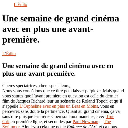
le
L'Édito
site
Une semaine de grand cinéma
avec en plus une avant-
première.
L'Édito
Une semaine de grand cinéma avec en
plus une avant-première.
Chères spectatrices, chers spectateurs,
Nous vous concédons que ce titre peut laisser perplexe. Mais quand
vous saurez que l’avant première en question est celle du dernier
film de Jacques Richard (sur un scénario de Roland Topor) et qu’il
s’appelle
L’Orpheline avec en plus un Bras en Moins
, vous en
percevrez sans doute la pertinence. Quant au grand cinéma, ça va
sans dire puisque les frères Coen sont aux manettes, avec
True
Grit
en première ligne, et secondés par
Paul Newman
et
The
Swimmer
. Ajoutez à cela une petite
Enfance de l’Art
, et ça nous