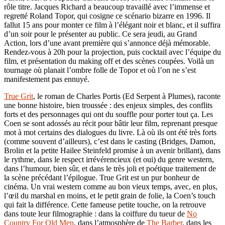
rôle titre. Jacques Richard a beaucoup travaillé avec l’immense et
regretté Roland Topor, qui cosigne ce scénario bizarre en 1996. Il
fallut 15 ans pour monter ce film à l’élégant noir et blanc, et il suffira
d’un soir pour le présenter au public. Ce sera jeudi, au Grand
Action, lors d’une avant première qui s’annonce déjà mémorable.
Rendez-vous à 20h pour la projection, puis cocktail avec l’équipe du
film, et présentation du making off et des scènes coupées. Voilà un
tournage où planait l’ombre folle de Topor et où l’on ne s’est
manifestement pas ennuyé.
True Grit
, le roman de Charles Portis (Ed Serpent à Plumes), raconte
une bonne histoire, bien troussée : des enjeux simples, des conflits
forts et des personnages qui ont du souffle pour porter tout ça. Les
Coen se sont adossés au récit pour bâtir leur film, reprenant presque
mot à mot certains des dialogues du livre. Là où ils ont été très forts
(comme souvent d’ailleurs), c’est dans le casting (Bridges, Damon,
Brolin et la petite Hailee Steinfeld promise à un avenir brillant), dans
le rythme, dans le respect irrévérencieux (et oui) du genre western,
dans l’humour, bien sûr, et dans le très joli et poétique traitement de
la scène précédant l’épilogue. True Grit est un pur bonheur de
cinéma. Un vrai western comme au bon vieux temps, avec, en plus,
l’œil du marshal en moins, et le petit grain de folie, la Coen’s touch
qui fait la différence. Cette fameuse petite touche, on la retrouve
dans toute leur filmographie : dans la coiffure du tueur de
No
Country For Old Men
, dans l’atmosphère de
The Barber
, dans les