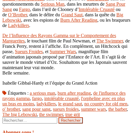
questionnements du
Serious Man
, dans les meurtres de
Sang Pour
Sang
ou
Fargo
, dans l’œil de Clooney d’
Intolérable Cruauté
ou
de
O’Brother
, dans le délire du
Grand Saut
, dans la quête du
Big
Lebowski
, avec les espions de
Burn After Reading
, ou les braqueurs
de
Ladykillers
.
De l’Influence des Rayons Gamma sur le Comportement des
Marguerites
, le touchant film de Paul Newman, et
The Swimmer
, de
Franck Perry, restent à l’affiche. En complément, un Hitchcock qui
passe,
Sueurs Froides
, et
Summer Wars
, magnifique film
d’animation japonais proposé par l’Enfance de l’Art. Il s’agit là de
sauver le monde virtuel d’Oz. Souhaitons que les Japonais sauvent
maintenant leur vrai monde.
Belle semaine.
Isabelle Gibbal-Hardy et l’équipe du Grand Action
Étiquettes :
a serious man
,
burn after reading
,
de l'influence des
rayons gamma
,
fargo
,
intolérable cruauté
,
l'orpheline avec en plus
un bras en moins
,
ladykillers
,
le grand saut
,
no country for old men
,
o' brother
,
sang pour sang
,
sueurs froides
,
summer wars
,
the barber
,
The big Lebowski
,
the swimmer
,
true grit
Rechercher :
Abonnez-vous !