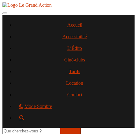
Aller
au
contenu
Toggle navigation
principal
Accueil
Accessibilité
L’Édito
Ciné-clubs
Tarifs
Location
Contact
Mode Sombre
Rechercher
sur