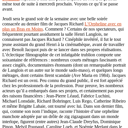
mène tout de suite à mercredi prochain. Voyons ce qu’il se passe
avant.
Jeudi sera le grand soir de la semaine avec une belle soirée
consacrée au dernier film de Jacques Richard
L’Orpheline avec en
plus un Bras en Moins
. Comment ? Certains de nos spectateurs, qui
fréquentent pourtant assidument la salle Henri Langlois, ne
connaissent pas Jacques Richard ? Cinéphile invétéré, il fut le tout
jeune assistant du grand Henri à la cinémathèque, avant de travailler
avec Benoît Jacquot puis de se lancer dans ses propres réalisations.
L’éclectique filmographie de cet infatigable trublion comporte une
soixantaine de références : nombreux courts métrages fascinants et
assez cinglés, documentaires étonnants (dont un remarquable portrait
de Langlois et un autre sur le monde sado-maso), et quelques longs
métrages, dont certains firent scandale (Ave Maria en 1984). Jacques
Richard est un ovni. Peu connu du grand public, il est fort apprécié
chez les professionnels de la profession. Pour preuve, les nombreux
acteurs qu’il a embarqués dans ses projets, et certainement pas pour
des raisons financières : Jean-Pierre Léaud, Fabrice Luchini,
Michael Lonsdale, Richard Bohringer, Luis Rego, Catherine Ribeiro
et même Brigitte Lahaie, ont tourné avec lui. Dans son dernier film,
qui, comme son nom l’indique, raconte l’histoire d’une orpheline
manchote adoptée par un drôle de zig zigzaguant dans un monde
interlope, figurent (entre autres) Jean-Claude Dreyfus, Dominique
Pinon, Melvil Poupaud, Caroline Loeb, et Noémie Merlant dans le