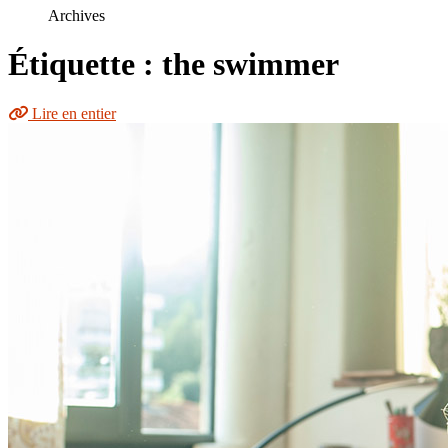
le
Archives
site
Étiquette : the swimmer
Lire en entier