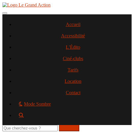
Aller
au
contenu
Toggle navigation
principal
Accueil
Accessibilité
L’Édito
Ciné-clubs
Tarifs
Location
Contact
Mode Sombre
Rechercher
sur