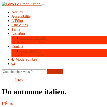
Aller
Toggle navigation
au
Accueil
contenu
Accessibilité
principal
L’Édito
Ciné-clubs
Tarifs
Location
Location de salle
Post-production
Contact
Nous trouver
Contactez-nous !
Mode Sombre
Rechercher
sur
le
L'Édito
site
Un automne italien.
L'Édito