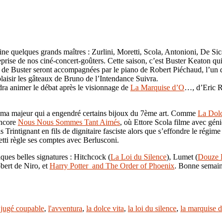
 quelques grands maîtres : Zurlini, Moretti, Scola, Antonioni, De Sica e
reprise de nos ciné-concert-goûters. Cette saison, c’est Buster Keaton
es de Buster seront accompagnées par le piano de Robert Piéchaud, l’un 
laisir les gâteaux de Bruno de l’Intendance Suivra.
dra animer le débat après le visionnage de
La Marquise d’O
…, d’Eric Ro
éma majeur qui a engendré certains bijoux du 7ème art. Comme
La Dolc
encore
Nous Nous Sommes Tant Aimés
, où Ettore Scola filme avec géni
s Trintignant en fils de dignitaire fasciste alors que s’effondre le régim
etti règle ses comptes avec Berlusconi.
ques belles signatures : Hitchcock (
La Loi du Silence
), Lumet (
Douze 
bert de Niro, et
Harry Potter and The Order of Phoenix
. Bonne semain
,
jugé coupable
,
l'avventura
,
la dolce vita
,
la loi du silence
,
la marquise d