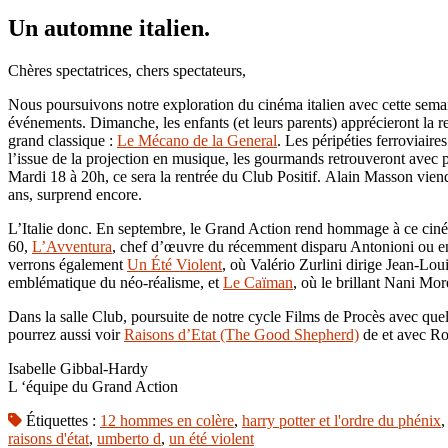
Un automne italien.
Chères spectatrices, chers spectateurs,
Nous poursuivons notre exploration du cinéma italien avec cette semaine
événements. Dimanche, les enfants (et leurs parents) apprécieront la 
grand classique :
Le Mécano de la General
. Les péripéties ferroviair
l’issue de la projection en musique, les gourmands retrouveront avec p
Mardi 18 à 20h, ce sera la rentrée du Club Positif. Alain Masson vien
ans, surprend encore.
L’Italie donc. En septembre, le Grand Action rend hommage à ce cin
60,
L’Avventura
, chef d’œuvre du récemment disparu Antonioni ou 
verrons également
Un Été Violent
, où Valério Zurlini dirige Jean-Loui
emblématique du néo-réalisme, et
Le Caïman
, où le brillant Nani Mor
Dans la salle Club, poursuite de notre cycle Films de Procès avec quel
pourrez aussi voir
Raisons d’Etat (The Good Shepherd)
de et avec Ro
Isabelle Gibbal-Hardy
L ‘équipe du Grand Action
Étiquettes :
12 hommes en colère
,
harry potter et l'ordre du phénix
raisons d'état
,
umberto d
,
un été violent