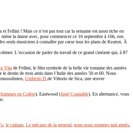
t Fellini ! Mais ce n’est pas tout car la semaine est aussi riche en
 qui mène la danse avec, pour commencer ce 16 septembre à 16h, son
des seuls musiciens à connaître par cœur tous les plans de Keaton. À
hmer. L’occasion de parler du travail de ce grand cinéaste qui, à 87
e Vita
de Fellini, le film symbole de la belle vie romaine des années
e le destin de trois amis dans l’Italie des années 50 et 60. Nous
e mussolinien,
Umberto D
de Vittorio de Sica, une œuvre
Hommes en Colère
), Eastwood (
Jugé Coupable
). En alternance, vous
e.
'o
,
le caïman
,
Le mécano de la general
,
nous nous sommes tant aimés
,