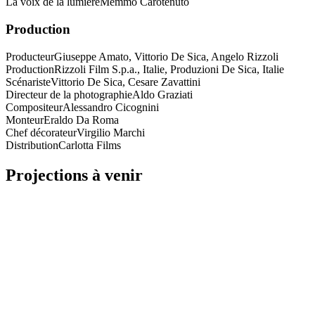
La voix de la lumière
Memmo Carotenuto
Production
Producteur
Giuseppe Amato, Vittorio De Sica, Angelo Rizzoli
Production
Rizzoli Film S.p.a., Italie, Produzioni De Sica, Italie
Scénariste
Vittorio De Sica, Cesare Zavattini
Directeur de la photographie
Aldo Graziati
Compositeur
Alessandro Cicognini
Monteur
Eraldo Da Roma
Chef décorateur
Virgilio Marchi
Distribution
Carlotta Films
Projections à venir