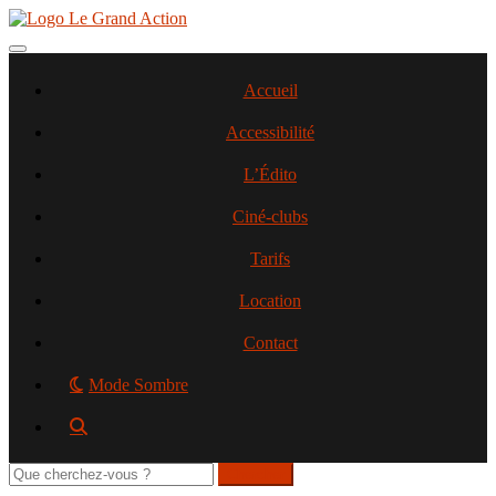
Aller
au
contenu
Toggle navigation
principal
Accueil
Accessibilité
L’Édito
Ciné-clubs
Tarifs
Location
Contact
Mode Sombre
Rechercher
sur