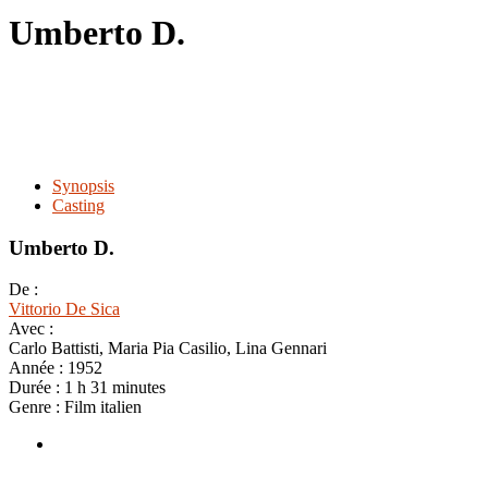
le
Umberto D.
site
Synopsis
Casting
Umberto D.
De :
Vittorio De Sica
Avec :
Carlo Battisti, Maria Pia Casilio, Lina Gennari
Année :
1952
Durée :
1 h 31 minutes
Genre :
Film italien