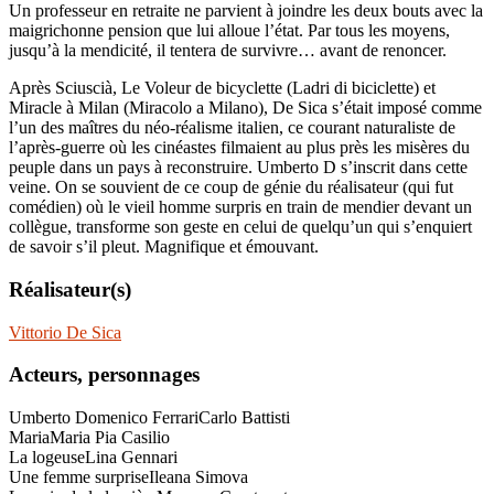
Un professeur en retraite ne parvient à joindre les deux bouts avec la
maigrichonne pension que lui alloue l’état. Par tous les moyens,
jusqu’à la mendicité, il tentera de survivre… avant de renoncer.
Après Sciuscià, Le Voleur de bicyclette (Ladri di biciclette) et
Miracle à Milan (Miracolo a Milano), De Sica s’était imposé comme
l’un des maîtres du néo-réalisme italien, ce courant naturaliste de
l’après-guerre où les cinéastes filmaient au plus près les misères du
peuple dans un pays à reconstruire. Umberto D s’inscrit dans cette
veine. On se souvient de ce coup de génie du réalisateur (qui fut
comédien) où le vieil homme surpris en train de mendier devant un
collègue, transforme son geste en celui de quelqu’un qui s’enquiert
de savoir s’il pleut. Magnifique et émouvant.
Réalisateur(s)
Vittorio De Sica
Acteurs, personnages
Umberto Domenico Ferrari
Carlo Battisti
Maria
Maria Pia Casilio
La logeuse
Lina Gennari
Une femme surprise
Ileana Simova