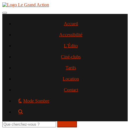
Aller
au
contenu
Toggle navigation
principal
Accueil
Accessibilité
L’Édito
Ciné-clubs
Tarifs
Location
Contact
Mode Sombre
Rechercher
sur