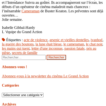
et l’Intendance Suivra au goûter. Ils accompagneront sur l’écran, les
débuts d’un opérateur de cinéma maladroit mais chanceux :
l’inénarrable
Cameraman
de Buster Keaton. Les préventes sont déjà
ouvertes…
Jolie semaine.
Isabelle Gibbal-Hardy
L ‘équipe du Grand Action
Étiquettes :
acte de violence
,
arsenic et vieilles dentelles
,
ivanhoé
,
la guerre des boutons
,
la lune était bleue
,
le cameraman
,
le chat noir
,
les mains qui tuent
,
lettre d'une inconnue
,
passion fatale
,
pris au
piège
,
secrets de famille
Rechercher :
Abonnez-vous !
Abonnez-vous à la newsletter du cinéma Le Grand Action
Catégories
Catégories
Archives