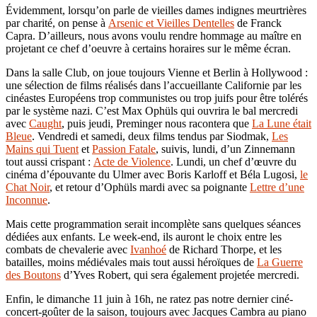
Évidemment, lorsqu’on parle de vieilles dames indignes meurtrières
par charité, on pense à
Arsenic et Vieilles Dentelles
de Franck
Capra. D’ailleurs, nous avons voulu rendre hommage au maître en
projetant ce chef d’oeuvre à certains horaires sur le même écran.
Dans la salle Club, on joue toujours Vienne et Berlin à Hollywood :
une sélection de films réalisés dans l’accueillante Californie par les
cinéastes Européens trop communistes ou trop juifs pour être tolérés
par le système nazi. C’est Max Ophüls qui ouvrira le bal mercredi
avec
Caught
, puis jeudi, Preminger nous racontera que
La Lune était
Bleue
. Vendredi et samedi, deux films tendus par Siodmak,
Les
Mains qui Tuent
et
Passion Fatale
, suivis, lundi, d’un Zinnemann
tout aussi crispant :
Acte de Violence
. Lundi, un chef d’œuvre du
cinéma d’épouvante du Ulmer avec Boris Karloff et Béla Lugosi,
le
Chat Noir
, et retour d’Ophüls mardi avec sa poignante
Lettre d’une
Inconnue
.
Mais cette programmation serait incomplète sans quelques séances
dédiées aux enfants. Le week-end, ils auront le choix entre les
combats de chevalerie avec
Ivanhoé
de Richard Thorpe, et les
batailles, moins médiévales mais tout aussi héroïques de
La Guerre
des Boutons
d’Yves Robert, qui sera également projetée mercredi.
Enfin, le dimanche 11 juin à 16h, ne ratez pas notre dernier ciné-
concert-goûter de la saison, toujours avec Jacques Cambra au piano