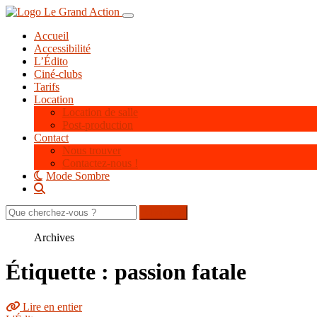
Aller
Toggle navigation
au
Accueil
contenu
Accessibilité
principal
L’Édito
Ciné-clubs
Tarifs
Location
Location de salle
Post-production
Contact
Nous trouver
Contactez-nous !
Mode Sombre
Rechercher
sur
le
Archives
site
Étiquette : passion fatale
Lire en entier