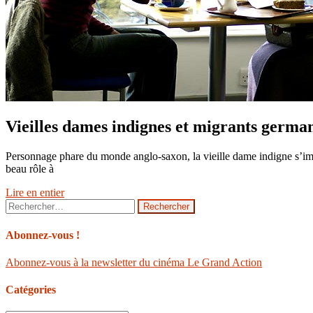
Vieilles dames indignes et migrants germa
Personnage phare du monde anglo-saxon, la vieille dame indigne s’im
beau rôle à
Lire en entier
Rechercher :
Abonnez-vous !
Abonnez-vous à la newsletter du cinéma Le Grand Action
Catégories