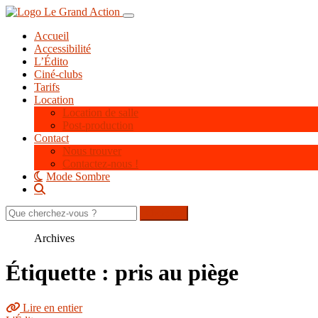
Aller
Toggle navigation
au
Accueil
contenu
Accessibilité
principal
L’Édito
Ciné-clubs
Tarifs
Location
Location de salle
Post-production
Contact
Nous trouver
Contactez-nous !
Mode Sombre
Rechercher
sur
le
Archives
site
Étiquette : pris au piège
Lire en entier