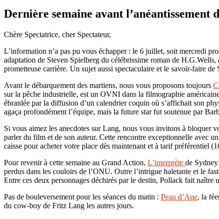
Dernière semaine avant l’anéantissement de
Chère Spectatrice, cher Spectateur,
L’information n’a pas pu vous échapper : le 6 juillet, soit mercredi 
adaptation de Steven Spielberg du célébrissime roman de H.G.Wells, a
prometteuse carrière. Un sujet aussi spectaculaire et le savoir-faire de 
Avant le débarquement des martiens, nous vous proposons toujours
C
sur la pêche industrielle, est un OVNI dans la filmographie américaine 
ébranlée par la diffusion d’un calendrier coquin où s’affichait son phy
agaça profondément l’équipe, mais la future star fut soutenue par Ba
Si vous aimez les anecdotes sur Lang, nous vous invitons à bloquer vot
parler du film et de son auteur. Cette rencontre exceptionnelle avec 
caisse pour acheter votre place dès maintenant et à tarif préférentiel (
Pour revenir à cette semaine au Grand Action,
L’interprète
de Sydney 
perdus dans les couloirs de l’ONU. Outre l’intrigue haletante et le fa
Entre ces deux personnages déchirés par le destin, Pollack fait naître 
Pas de bouleversement pour les séances du matin :
Peau d’Ane
, la f
du cow-boy de Fritz Lang les autres jours.