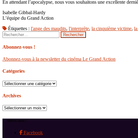
En attendant l’apocalypse, nous vous souhaitons une excellente derniè
Isabelle Gibbal-Hardy
L’équipe du Grand Action
Étiquettes :
l'ange des maudits
,
l'interprète
,
la cinquième victime
,
l
Rechercher :
Abonnez-vous !
Abonnez-vous à la newsletter du cinéma Le Grand Action
Catégories
Catégories
Archives
Archives
Suivez-nous !
Facebook