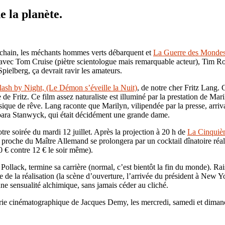
 la planète.
prochain, les méchants hommes verts débarquent et
La Guerre des Monde
vec Tom Cruise (piètre scientologue mais remarquable acteur), Tim Rob
Spielberg, ça devrait ravir les amateurs.
lash by Night, (Le Démon s’éveille la Nuit)
, de notre cher Fritz Lang.
de Fritz. Ce film assez naturaliste est illuminé par la prestation de Ma
sique de rêve. Lang raconte que Marilyn, vilipendée par la presse, arriva
rbara Stanwyck, qui était décidément une grande dame.
re soirée du mardi 12 juillet. Après la projection à 20 h de
La Cinquiè
un proche du Maître Allemand se prolongera par un cocktail dînatoire réa
10 € contre 12 € le soir même).
Pollack, termine sa carrière (normal, c’est bientôt la fin du monde). R
ste de la réalisation (la scène d’ouverture, l’arrivée du président à Ne
une sensualité alchimique, sans jamais céder au cliché.
éerie cinématographique de Jacques Demy, les mercredi, samedi et diman