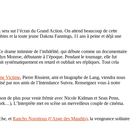
s
sera sur l’écran du Grand Action. On attend beaucoup de cette
ins et la toute jeune Dakota Fannings, 11 ans à peine et déjà une
 Ce drame intimiste de l’infidélité, qui débute comme un documentaire
rilyn Monroe, débutante à l’époque. Pendant le tournage, elle fut
it systématiquement en retard et oubliait ses répliques. Tout cela
me Victime
, Pierre Rissient, ami et biographe de Lang, viendra nous
lisé par nos amis de l’Intendance Suivra. Renseignez vous à notre
aison de plus pour venir frémir avec Nicole Kidman et Sean Penn,
w York…), L’Interprète met en scène un merveilleux couple de cinéma.
che, et
Rancho Norotious (l’Ange des Maudits)
, la vengeance solitaire