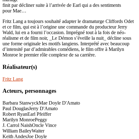
finit par décliner suite à l’arrivée de Earl qui a des sentiments
pour Mae…
Fritz Lang a toujours souhaité adapter le dramaturge Cliffords Odet
et ce film, qui est à l’origine une commande du producteur Jerry
Wald, lui en a fourni l’occasion. Imprégné tout à la fois de néo-
réalisme et de film noir, _Le Démon s’éveille la nuit_ décline sous
une forme originale les motifs langiens. Interprété avec beaucoup
d’intensité par d’admirables comédiens, le film offre à Marilyn
Monroe le premier rôle complexe de sa carrière.
Réalisateur(s)
Fritz Lang
Acteurs, personnages
Barbara Stanwyck
Mae Doyle D'Amato
Paul Douglas
Jerry D'Amato
Robert Ryan
Earl Pfeiffer
Marilyn Monroe
Peggy
J. Carrol Naish
Oncle Vince
William Bailey
Waiter
Keith Andes
Joe Doyle