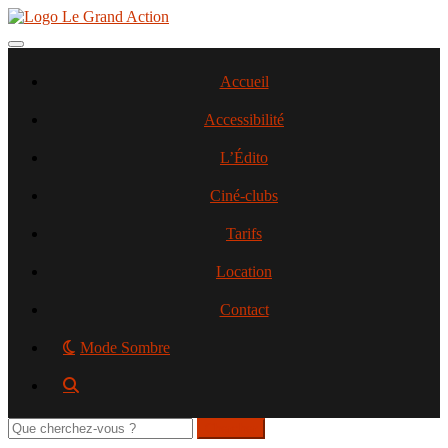
Aller
au
contenu
Toggle navigation
principal
Accueil
Accessibilité
L’Édito
Ciné-clubs
Tarifs
Location
Contact
Mode Sombre
Rechercher
sur