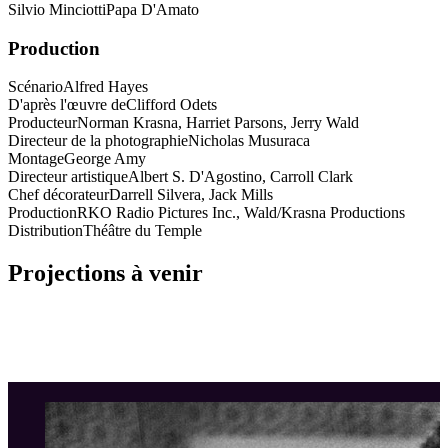
Silvio Minciotti
Papa D'Amato
Production
Scénario
Alfred Hayes
D'après l'œuvre de
Clifford Odets
Producteur
Norman Krasna, Harriet Parsons, Jerry Wald
Directeur de la photographie
Nicholas Musuraca
Montage
George Amy
Directeur artistique
Albert S. D'Agostino, Carroll Clark
Chef décorateur
Darrell Silvera, Jack Mills
Production
RKO Radio Pictures Inc., Wald/Krasna Productions
Distribution
Théâtre du Temple
Projections à venir