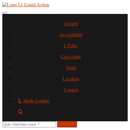
Aller
au
contenu
Toggle navigation
principal
Accueil
Accessibilité
L’Édito
Ciné-clubs
Tarifs
Location
Contact
Mode Sombre
Rechercher
sur