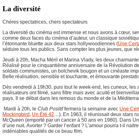
La diversité
Chères spectatrices, chers spectateurs
La diversité du cinéma est immense et nous avons à cœur, sema
comme deux faces du cinéma d’auteur, un classique soviétiq
l’étonnante bluette aux deux stars hollywoodiennes (
Une Cert
séduire tous les publics. Sans compter les plus jeunes, que réu
Jeudi à 20h, Macha Méril et Marina Vlady, les deux charmant
Réalisé pour le cinquantième anniversaire de la Révolution de 
soldats communistes, un bolchevik bougon et un cinéaste improv
Belle réalisation, sensible et touchante, et émouvante prestat
Dès vendredi à 19h30, puis tout le week-end, les curieux, les
réalisateurs ont filmé, sans filtre mais avec acuité et bienvei
pays. Il se débat dans les remous du monde et de la Méditerrané
Mardi à 20h, le
Club Positif
fermera la semaine avec
Une Cert
Mockingbird
,
Un Été 42
…). En 1963, il réunissait deux stars n
McQueen (emporté par un cancer à 50 ans en 1980). Dans Une Ce
d’une nuit. Avorter ? Garder l’enfant ? L’amour pourra t-il nai
indéniables qualités de ce beau film.