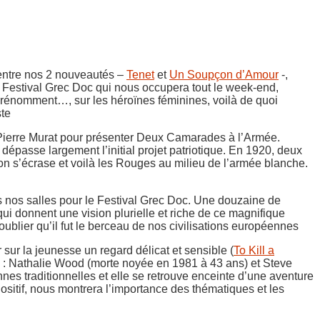
 entre nos 2 nouveautés –
Tenet
et
Un Soupçon d’Amour
-,
le Festival Grec Doc qui nous occupera tout le week-end,
 Prénomment…, sur les héroïnes féminines, voilà de quoi
ste
 Pierre Murat pour présenter Deux Camarades à l’Armée.
épasse largement l’initial projet patriotique. En 1920, deux
on s’écrase et voilà les Rouges au milieu de l’armée blanche.
s nos salles pour le Festival Grec Doc. Une douzaine de
qui donnent une vision plurielle et riche de ce magnifique
oublier qu’il fut le berceau de nos civilisations européennes
 sur la jeunesse un regard délicat et sensible (
To Kill a
ère : Nathalie Wood (morte noyée en 1981 à 43 ans) et Steve
es traditionnelles et elle se retrouve enceinte d’une aventure
Positif, nous montrera l’importance des thématiques et les