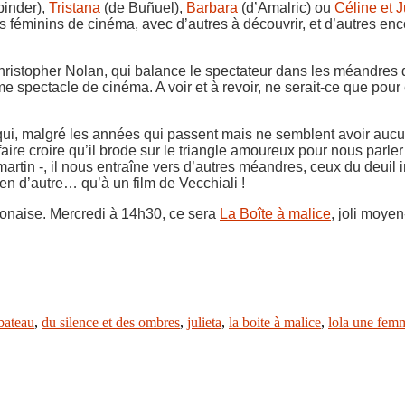
inder),
Tristana
(de Buñuel),
Barbara
(d’Amalric) ou
Céline et J
inins de cinéma, avec d’autres à découvrir, et d’autres encor
hristopher Nolan, qui balance le spectateur dans les méandres 
 spectacle de cinéma. A voir et à revoir, ne serait-ce que pour 
i, malgré les années qui passent mais ne semblent avoir aucune 
re croire qu’il brode sur le triangle amoureux pour nous parl
in -, il nous entraîne vers d’autres méandres, ceux du deuil im
ien d’autre… qu’à un film de Vecchiali !
ponaise. Mercredi à 14h30, ce sera
La Boîte à malice
, joli moye
 bateau
,
du silence et des ombres
,
julieta
,
la boite à malice
,
lola une fem