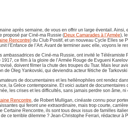
ine après semaine, de vous en offrir un large éventail. Ainsi,
ue proposé par Ciné-ma Russie (
Deux Camarades à l’Armée
), 
aine Rencontre
) du Club Positif, et un nouveau Cycle Elles se
nit l’Enfance de l’Art. Avant de terminer avec elle, voyons le re
es ambassadrices de Ciné-ma Russie, ont invité le Téléramiste
1917, ce film à la gloire de l’Armée Rouge de Evgueni Karelov d
isé, doivent filmer la chute des troupes du Tsar. Mais leur avi
ion de Oleg Yankovski, qui deviendra acteur fétiche de Tarkovski
 amateurs de documentaires et les hellènophiles ont rendez dan
llance, la Grèce contemporaine. Et voici autant de documentaires 
e, les crises et les difficultés, sans jamais perdre son âme, ni 
aine Rencontre
, de Robert Mulligan, cinéaste connu pour porter
aissantes qui feront une extraordinaire, mais trop courte, carri
rtaine Rencontre, ils sont tous deux issus de familles italienn
tre de ce terrible dilemme ? Jean-Christophe Ferrari, rédacteur à 