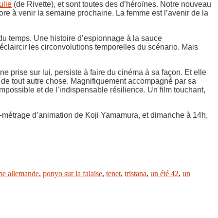
ulie
(de Rivette), et sont toutes des d’héroïnes. Notre nouveau
e à venir la semaine prochaine. La femme est l’avenir de la
du temps. Une histoire d’espionnage à la sauce
éclaircir les circonvolutions temporelles du scénario. Mais
prise sur lui, persiste à faire du cinéma à sa façon. Et elle
er de tout autre chose. Magnifiquement accompagné par sa
possible et de l’indispensable résilience. Un film touchant,
n-métrage d’animation de Koji Yamamura, et dimanche à 14h,
me allemande
,
ponyo sur la falaise
,
tenet
,
tristana
,
un été 42
,
un