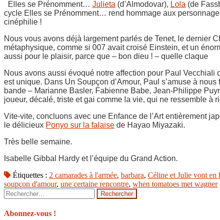
Elles se Prénomment…
Julieta
(d’Almodovar),
Lola
(de Fassb
cycle Elles se Prénomment… rend hommage aux personnages fém
cinéphilie !
Nous vous avons déjà largement parlés de Tenet, le dernier C
métaphysique, comme si 007 avait croisé Einstein, et un énorme
aussi pour le plaisir, parce que – bon dieu ! – quelle claque
Nous avons aussi évoqué notre affection pour Paul Vecchiali qu
est unique. Dans Un Soupçon d’Amour, Paul s’amuse à nous fai
bande – Marianne Basler, Fabienne Babe, Jean-Philippe Puymart
joueur, décalé, triste et gai comme la vie, qui ne ressemble à r
Vite-vite, concluons avec une Enfance de l’Art entièrement ja
le délicieux
Ponyo sur la falaise
de Hayao Miyazaki.
Très belle semaine.
Isabelle Gibbal Hardy et l’équipe du Grand Action.
Étiquettes :
2 camarades à l'armée
,
barbara
,
Céline et Julie vont en
soupçon d'amour
,
une certaine rencontre
,
when tomatoes met wagner
Rechercher :
Abonnez-vous !