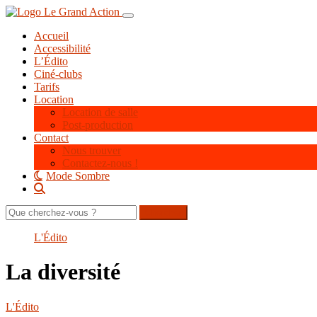
Aller
Toggle navigation
au
Accueil
contenu
Accessibilité
principal
L’Édito
Ciné-clubs
Tarifs
Location
Location de salle
Post-production
Contact
Nous trouver
Contactez-nous !
Mode Sombre
Rechercher
sur
le
L'Édito
site
La diversité
L'Édito