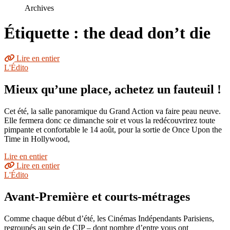
le
Archives
site
Étiquette : the dead don’t die
Lire en entier
L'Édito
Mieux qu’une place, achetez un fauteuil !
Cet été, la salle panoramique du Grand Action va faire peau neuve.
Elle fermera donc ce dimanche soir et vous la redécouvrirez toute
pimpante et confortable le 14 août, pour la sortie de Once Upon the
Time in Hollywood,
Lire en entier
Lire en entier
L'Édito
Avant-Première et courts-métrages
Comme chaque début d’été, les Cinémas Indépendants Parisiens,
regroupés au sein de CIP – dont nombre d’entre vous ont