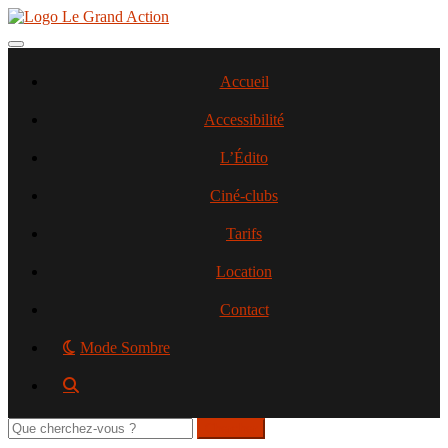
Aller
au
contenu
Toggle navigation
principal
Accueil
Accessibilité
L’Édito
Ciné-clubs
Tarifs
Location
Contact
Mode Sombre
Rechercher
sur