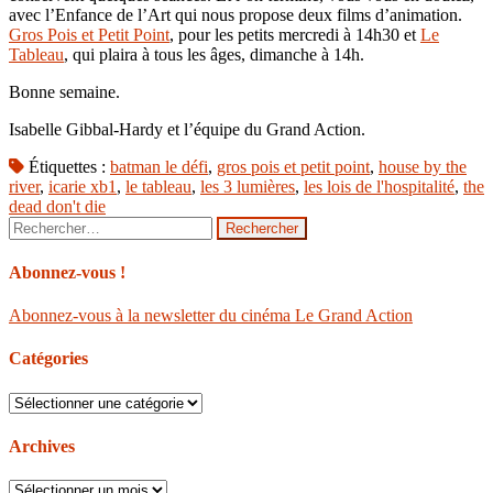
avec l’Enfance de l’Art qui nous propose deux films d’animation.
Gros Pois et Petit Point
, pour les petits mercredi à 14h30 et
Le
Tableau
, qui plaira à tous les âges, dimanche à 14h.
Bonne semaine.
Isabelle Gibbal-Hardy et l’équipe du Grand Action.
Étiquettes :
batman le défi
,
gros pois et petit point
,
house by the
river
,
icarie xb1
,
le tableau
,
les 3 lumières
,
les lois de l'hospitalité
,
the
dead don't die
Rechercher :
Abonnez-vous !
Abonnez-vous à la newsletter du cinéma Le Grand Action
Catégories
Catégories
Archives
Archives