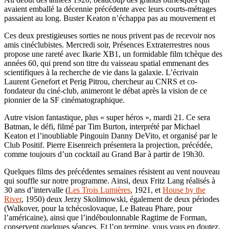
avaient emballé la décennie précédente avec leurs courts-métrages
passaient au long. Buster Keaton n’échappa pas au mouvement et
Ces deux prestigieuses sorties ne nous privent pas de recevoir nos
amis cinéclubistes. Mercredi soir, Présences Extraterrestres nous
propose une rareté avec Ikarie XB1, un formidable film tchèque des
années 60, qui prend son titre du vaisseau spatial emmenant des
scientifiques à la recherche de vie dans la galaxie. L’écrivain
Laurent Genefort et Perig Pitrou, chercheur au CNRS et co-
fondateur du ciné-club, animeront le débat après la vision de ce
pionnier de la SF cinématographique.
Autre vision fantastique, plus « super héros », mardi 21. Ce sera
Batman, le défi, filmé par Tim Burton, interprété par Michael
Keaton et l’inoubliable Pingouin Danny DeVito, et organisé par le
Club Positif. Pierre Eisenreich présentera la projection, précédée,
comme toujours d’un cocktail au Grand Bar à partir de 19h30.
Quelques films des précédentes semaines résistent au vent nouveau
qui souffle sur notre programme. Ainsi, deux Fritz Lang réalisés à
30 ans d’intervalle (
Les Trois Lumières
, 1921, et
House by the
River
, 1950) deux Jerzy Skolimowski, également de deux périodes
(Walkover, pour la tchécoslovaque, Le Bateau Phare, pour
l’américaine), ainsi que l’indéboulonnable Ragtime de Forman,
conservent quelques séances. Et l’on termine, vous vous en doutez,