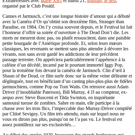
Extraterrestres avec
Ikarie XB1
et mardi 21,
Batman, le défi
,
organisé par le Club Positif.
Cannes et Jarmusch, c’est une longue histoire d’amour qui a débuté
avec la Caméra d’Or qu’obtint son deuxième film, Stranger than
Paradise, en 1984. On l’y croisa souvent depuis, et le Festival lui fait
l’honneur d’offrir sa soirée d’ouverture à The Dead Don’t die. Les
morts ne meurent donc pas, ou plutôt ressuscitent, dans une paisible
petite bourgade de l’Amérique profonde. Et, selon leurs mœurs
classiques, les revenants se mettent sans plus attendre à dévorer les
vivants, non sans avoir gardé les addictions de leur précédent
passage terrestre. On appréciera particulièrement l’appétence à la
caféine d’un décédé, incarné par le pourtant immortel Iggy Pop,
pour la troisième fois devant la caméra de Jarmusch. Clin d’œil à
Shaun of the Dead, ce film surfe donc sur la même veine délirante et
déglinguée, tout en bénéficiant d’un casting plus-plus-plus de fidèles
jarmuschiens, comme Pop ou Tom Waits. On retrouve aussi Adam
Driver (l’inoubliable Paterson), Bill Murray, 4 JJ au compteur, ex-
aequo avec Steve Buscemi et Tilda Swinton, en inquiétante
samouraï tueuse de zombies. Sabre en main, elle participe à la
chasse avec les trois flics, l’impeccable duo Murray-Driver complété
par Chloë Sevigny. Un film très attendu, mais sur lequel nous ne
vous en dirons pas plus, puisqu’on ne l’a pas vu. Le festival est
assez pointilleux sur ses exclusivités…
Au début des années 1920, beaucoup des grands burlesques qui