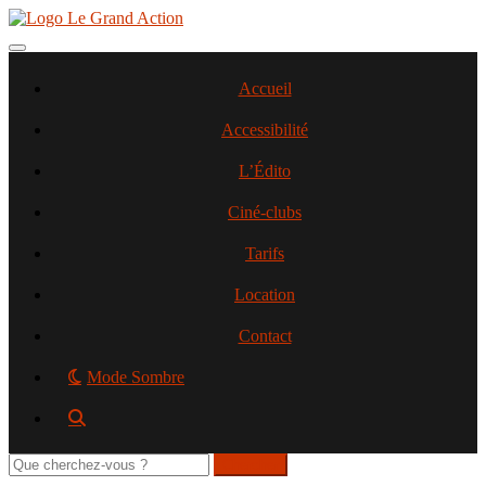
Aller
au
contenu
Toggle navigation
principal
Accueil
Accessibilité
L’Édito
Ciné-clubs
Tarifs
Location
Contact
Mode Sombre
Rechercher
sur