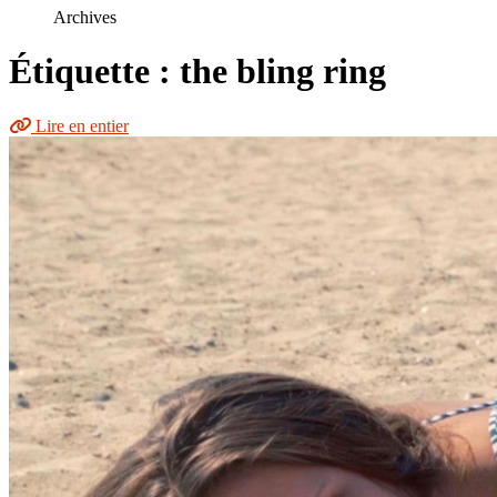
le
Archives
site
Étiquette : the bling ring
Lire en entier