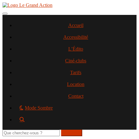
Aller
au
contenu
Toggle navigation
principal
Accueil
Accessibilité
L’Édito
Ciné-clubs
Tarifs
Location
Contact
Mode Sombre
Rechercher
sur