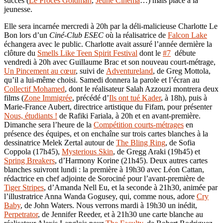
succès (
Le Procès Goldman
,
Jeune Cinéma
…) mais place à la
jeunesse.
Elle sera incarnée mercredi à 20h par la déli-malicieuse Charlotte Le
Bon lors d’un
Ciné-Club ESEC
où la réalisatrice de
Falcon Lake
échangera avec le public. Charlotte avait assuré l’année dernière la
clôture du
Smells Like Teen Spirit Festival
dont le
#7
débute
vendredi à 20h avec Guillaume Brac et son nouveau court-métrage,
Un Pincement au cœur
, suivi de
Adventureland
, de Greg Mottola,
qu’il a lui-même choisi. Samedi donnera la parole et l’écran au
Collectif Mohamed
, dont le réalisateur Salah Azzouzi montrera deux
films (
Zone Immigrée
, précédé d’
Ils ont tué Kader
, à 18h), puis à
Marie-France Aubert, directrice artistique du Fifam, pour présenter
Nous, étudiants !
de Rafiki Fariala, à 20h et en avant-première.
Dimanche sera l’heure de la
Compétition courts-métrages
en
présence des équipes, et on enchaîne sur trois cartes blanches à la
dessinatrice Melek Zertal autour de
The Bling Ring
, de Sofia
Coppola (17h45),
Mysterious Skin
, de Gregg Araki (19h45) et
Spring Breakers
, d’Harmony Korine (21h45). Deux autres cartes
blanches suivront lundi : la première à 19h30 avec Léon Cattan,
rédactrice en chef adjointe de Sorociné pour l’avant-première de
Tiger Stripes
, d’Amanda Nell Eu, et la seconde à 21h30, animée par
l’illustratrice Anna Wanda Gogusey, qui, comme nous, adore
Cry
Baby
, de John Waters. Nous verrons mardi à 19h30 un inédit,
Perpetrator
, de Jennifer Reeder, et à 21h30 une carte blanche au