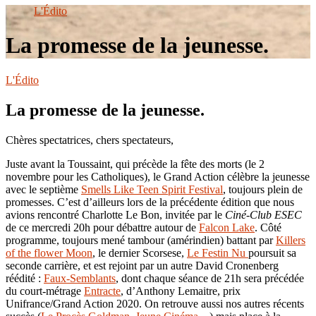
le
L'Édito
site
La promesse de la jeunesse.
L'Édito
La promesse de la jeunesse.
Chères spectatrices, chers spectateurs,
Juste avant la Toussaint, qui précède la fête des morts (le 2
novembre pour les Catholiques), le Grand Action célèbre la jeunesse
avec le septième
Smells Like Teen Spirit Festival
, toujours plein de
promesses. C’est d’ailleurs lors de la précédente édition que nous
avions rencontré Charlotte Le Bon, invitée par le
Ciné-Club ESEC
de ce mercredi 20h pour débattre autour de
Falcon Lake
. Côté
programme, toujours mené tambour (amérindien) battant par
Killers
of the flower Moon
, le dernier Scorsese,
Le Festin Nu
poursuit sa
seconde carrière, et est rejoint par un autre David Cronenberg
réédité :
Faux-Semblants
, dont chaque séance de 21h sera précédée
du court-métrage
Entracte
, d’Anthony Lemaitre, prix
Unifrance/Grand Action 2020. On retrouve aussi nos autres récents