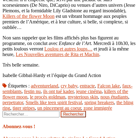
scorsesiennes (De Niro, DiCaprio) ou venues d’autres univers (Jesse
Plemons, et la formidable Lily Gladstone au regard insondable),
Killers of the flower Moon
est un vibrant hommage aux peuples
premiers de l’Amérique, et à leur culture, si belle, si complexe, si
oubliée…
Non sans rappeler que les films affichés plus bas figurent au
programme, on conclut avec
Enfance de l’Art
. Mercredi à 10h30, les
petits loulous verront
Loulou et autres loups…
et jeudi à la même
heure,
Les Nouvelles aventures de Rita et Machin
.
Très belle semaine.
Isabelle Gibbal-Hardy et l’équipe du Grand Action
Étiquettes :
adventureland
,
cry baby
,
entracte
,
Falcon lake
,
faux-
semblants
,
festin nu
,
ils ont tué kader
,
jeune cinéma
,
killers of the
flower moon
,
le procès goldman
,
mysterious skin
,
nous étudiants
,
perpetrator
,
Smells like teen spirit festival
,
spring breakers
,
the bling
ring
,
tiger stripes
,
un pincement au coeur
,
zone immigrée
Rechercher :
Abonnez-vous !