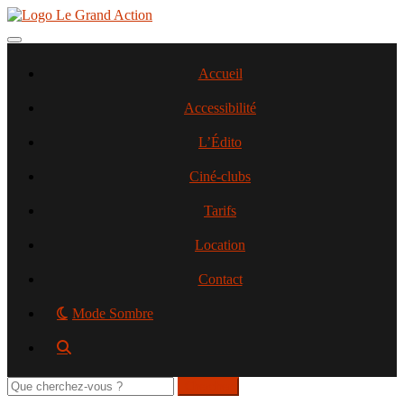
Aller
au
contenu
Toggle navigation
principal
Accueil
Accessibilité
L’Édito
Ciné-clubs
Tarifs
Location
Contact
Mode Sombre
Rechercher
sur