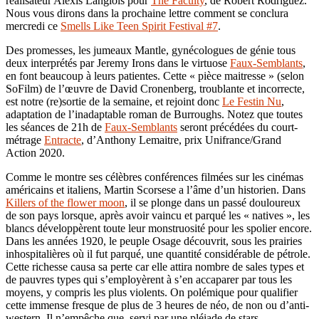
réalisateur Alexis Langlois pour
The Faculty
, de Robert Rodriguez.
Nous vous dirons dans la prochaine lettre comment se conclura
mercredi ce
Smells Like Teen Spirit Festival #7
.
Des promesses, les jumeaux Mantle, gynécologues de génie tous
deux interprétés par Jeremy Irons dans le virtuose
Faux-Semblants
,
en font beaucoup à leurs patientes. Cette « pièce maitresse » (selon
SoFilm) de l’œuvre de David Cronenberg, troublante et incorrecte,
est notre (re)sortie de la semaine, et rejoint donc
Le Festin Nu
,
adaptation de l’inadaptable roman de Burroughs. Notez que toutes
les séances de 21h de
Faux-Semblants
seront précédées du court-
métrage
Entracte
, d’Anthony Lemaitre, prix Unifrance/Grand
Action 2020.
Comme le montre ses célèbres conférences filmées sur les cinémas
américains et italiens, Martin Scorsese a l’âme d’un historien. Dans
Killers of the flower moon
, il se plonge dans un passé douloureux
de son pays lorsque, après avoir vaincu et parqué les « natives », les
blancs développèrent toute leur monstruosité pour les spolier encore.
Dans les années 1920, le peuple Osage découvrit, sous les prairies
inhospitalières où il fut parqué, une quantité considérable de pétrole.
Cette richesse causa sa perte car elle attira nombre de sales types et
de pauvres types qui s’employèrent à s’en accaparer par tous les
moyens, y compris les plus violents. On polémique pour qualifier
cette immense fresque de plus de 3 heures de néo, de non ou d’anti-
western. Il n’empêche que, servi par une pléiade de stars