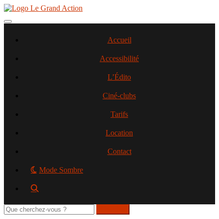
Aller
au
contenu
Toggle navigation
principal
Accueil
Accessibilité
L’Édito
Ciné-clubs
Tarifs
Location
Contact
Mode Sombre
Rechercher
sur