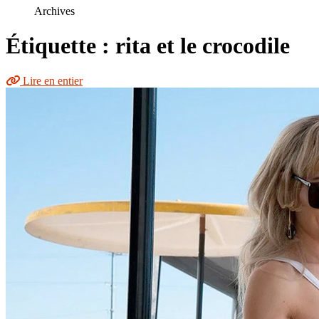
le
Archives
site
Étiquette : rita et le crocodile
Lire en entier