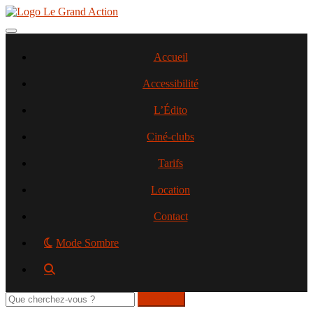
Aller
au
contenu
Toggle navigation
principal
Accueil
Accessibilité
L’Édito
Ciné-clubs
Tarifs
Location
Contact
Mode Sombre
Rechercher
sur