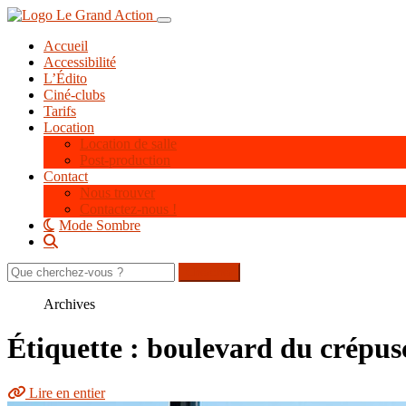
Aller
Toggle navigation
au
Accueil
contenu
Accessibilité
principal
L’Édito
Ciné-clubs
Tarifs
Location
Location de salle
Post-production
Contact
Nous trouver
Contactez-nous !
Mode Sombre
Rechercher
sur
le
Archives
site
Étiquette : boulevard du crépus
Lire en entier