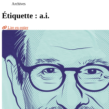
le
Archives
site
Étiquette : a.i.
Lire en entier