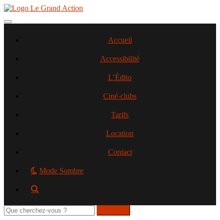
Aller
au
contenu
Toggle navigation
principal
Accueil
Accessibilité
L’Édito
Ciné-clubs
Tarifs
Location
Contact
Mode Sombre
Rechercher
sur