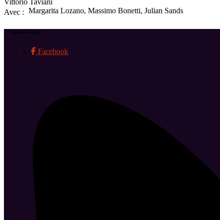
Vittorio Taviani
Margarita Lozano, Massimo Bonetti, Julian Sands
Avec :
Suivez-nous !
Facebook