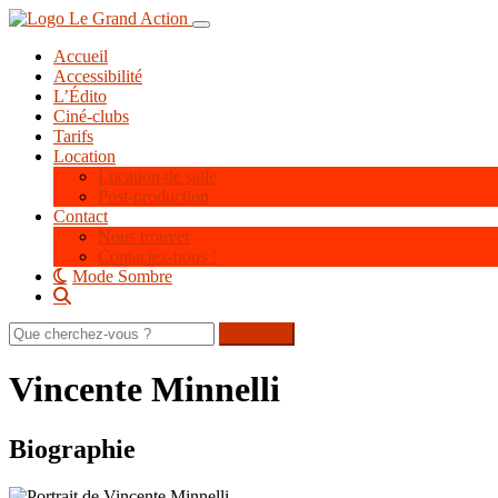
Aller
Toggle navigation
au
Accueil
contenu
Accessibilité
principal
L’Édito
Ciné-clubs
Tarifs
Location
Location de salle
Post-production
Contact
Nous trouver
Contactez-nous !
Mode Sombre
Rechercher
sur
le
Vincente Minnelli
site
Biographie