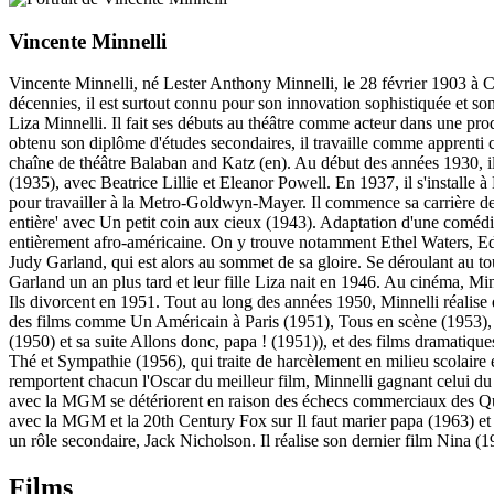
Vincente Minnelli
Vincente Minnelli, né Lester Anthony Minnelli, le 28 février 1903 à Chi
décennies, il est surtout connu pour son innovation sophistiquée et son
Liza Minnelli. Il fait ses débuts au théâtre comme acteur dans une pro
obtenu son diplôme d'études secondaires, il travaille comme apprenti c
chaîne de théâtre Balaban and Katz (en). Au début des années 1930, il
(1935), avec Beatrice Lillie et Eleanor Powell. En 1937, il s'install
pour travailler à la Metro-Goldwyn-Mayer. Il commence sa carrière de 
entière' avec Un petit coin aux cieux (1943). Adaptation d'une comédi
entièrement afro-américaine. On y trouve notamment Ethel Waters, Ed
Judy Garland, qui est alors au sommet de sa gloire. Se déroulant au t
Garland un an plus tard et leur fille Liza nait en 1946. Au cinéma, Mi
Ils divorcent en 1951. Tout au long des années 1950, Minnelli réalis
des films comme Un Américain à Paris (1951), Tous en scène (1953), Br
(1950) et sa suite Allons donc, papa ! (1951)), et des films dramati
Thé et Sympathie (1956), qui traite de harcèlement en milieu scolaire
remportent chacun l'Oscar du meilleur film, Minnelli gagnant celui du m
avec la MGM se détériorent en raison des échecs commerciaux des Quatr
avec la MGM et la 20th Century Fox sur Il faut marier papa (1963) et
un rôle secondaire, Jack Nicholson. Il réalise son dernier film Nina (1
Films