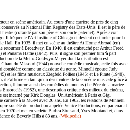
etteur en scène américain. Au cours d'une carrière de près de cinq
t conservés au National Film Registry des États-Unis. Il est le père de
Theatre (cofondé par son père et son oncle paternel). Après avoir
 Il fréquente l'Art Institute of Chicago et devient costumier pour la
usic Hall. En 1935, il met en scène au théâtre At Home Abroad (en)
t de retourner à Broadway. En 1940, il est embauché par Arthur Freed
t Panama Hattie (1942). Puis, il signe son premier film 'à part
oduction de la Metro-Goldwyn-Mayer dont la distribution est
 Chant du Missouri (1944) nouvelle comédie musicale, cette fois avec
'hui considéré comme un classique du genre. Minnelli épouse Judy
5) et les films musicaux Ziegfeld Follies (1945) et Le Pirate (1948).
il s'affirme en tant qu'un des maitres de la comédie musicale grâce à
ection, il tourne aussi des comédies de moeurs (Le Père de la mariée
 Ensorcelés (1952), une description critique des milieux du cinéma,
re est incarné par Kirk Douglas. Un Américain à Paris et Gigi
ngue carrière à la MGM avec 26 ans. En 1962, les relations de Minnelli
opre société de production appelée Venice Productions, en partenariat
t en 1970 et met en vedette Barbra Streisand, Yves Montand et, dans
idence de Beverly Hills à 83 ans.
(Wikipedia)