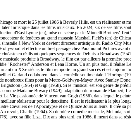
cago et mort le 25 juillet 1986 à Beverly Hills, est un réalisateur et m
 talent artistique dans les films musicaux. En 2024, six de ses films son
duction d'East Lynne (en), mise en scène par le Minnelli Brothers' Tent 
oncepteur de fenêtres au grand magasin Marshall Field's (en) de Chicago.
 s'installe à New York et devient directeur artistique du Radio City M
e à Hollywood et effectue un bref passage chez Paramount Pictures avan
cinéaste en réalisant quelques séquences de Débuts à Broadway (1941) e
e musicale produite à Broadway, le film est par ailleurs la première pr
die "Rochester" Anderson et Lena Horne. Un an plus tard, il réalise Le
ournant du XXe siècle, le film remporte un grand succès et est aujourd
nelli et Garland collaborent dans la comédie sentimentale L'Horloge (194
e de nombreux films pour la Metro-Goldwyn-Mayer. Avec Stanley Donen, 
igadoon (1954) et Gigi (1958). Si le 'musical' est son genre de prédil
ques comme Madame Bovary (1949), adaptation du roman de Flaubert, Les
 et La Vie passionnée de Vincent van Gogh (1956), dans lequel le peint
eilleur réalisateur pour le deuxième. Il est le réalisateur à la plus lo
e Cavaliers de l'Apocalypse et de Quinze Jours ailleurs. Il crée sa pr
 Au revoir, Charlie (1964). Sa dernière comédie musicale, Melinda, sor
976), avec sa fille Liza. Dix ans plus tard, en 1986, il meurt dans sa rés