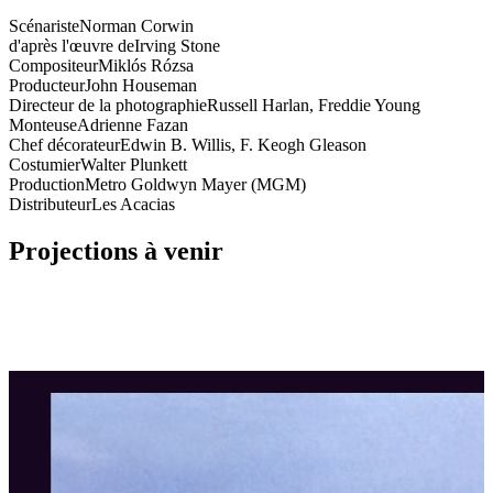
Scénariste
Norman Corwin
d'après l'œuvre de
Irving Stone
Compositeur
Miklós Rózsa
Producteur
John Houseman
Directeur de la photographie
Russell Harlan, Freddie Young
Monteuse
Adrienne Fazan
Chef décorateur
Edwin B. Willis, F. Keogh Gleason
Costumier
Walter Plunkett
Production
Metro Goldwyn Mayer (MGM)
Distributeur
Les Acacias
Projections à venir