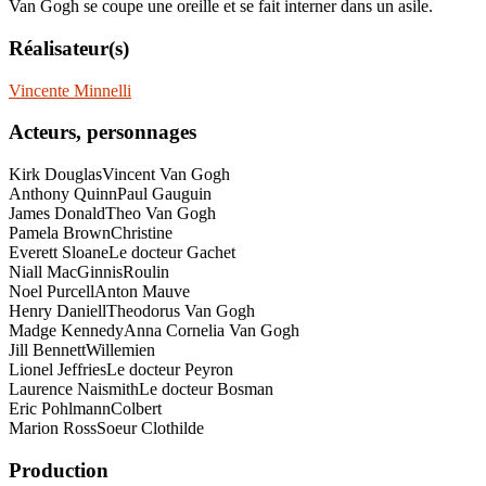
Van Gogh se coupe une oreille et se fait interner dans un asile.
Réalisateur(s)
Vincente Minnelli
Acteurs, personnages
Kirk Douglas
Vincent Van Gogh
Anthony Quinn
Paul Gauguin
James Donald
Theo Van Gogh
Pamela Brown
Christine
Everett Sloane
Le docteur Gachet
Niall MacGinnis
Roulin
Noel Purcell
Anton Mauve
Henry Daniell
Theodorus Van Gogh
Madge Kennedy
Anna Cornelia Van Gogh
Jill Bennett
Willemien
Lionel Jeffries
Le docteur Peyron
Laurence Naismith
Le docteur Bosman
Eric Pohlmann
Colbert
Marion Ross
Soeur Clothilde
Production