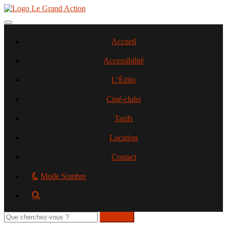
Aller
au
contenu
Toggle navigation
principal
Accueil
Accessibilité
L’Édito
Ciné-clubs
Tarifs
Location
Contact
Mode Sombre
Rechercher
sur