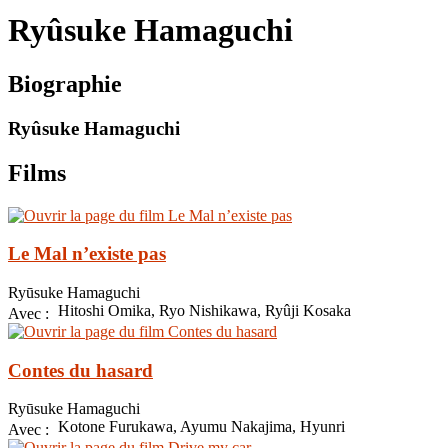
le
Ryûsuke Hamaguchi
site
Biographie
Ryûsuke Hamaguchi
Films
Le Mal n’existe pas
Ryūsuke Hamaguchi
Hitoshi Omika, Ryo Nishikawa, Ryûji Kosaka
Avec :
Contes du hasard
Ryūsuke Hamaguchi
Kotone Furukawa, Ayumu Nakajima, Hyunri
Avec :