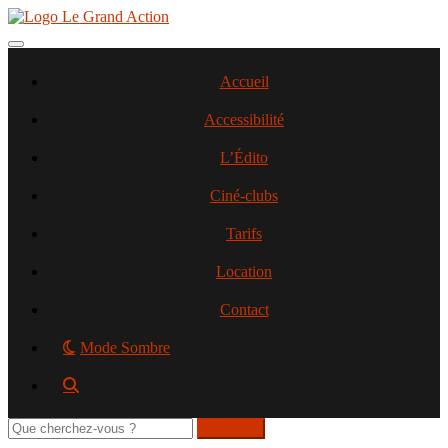
Aller
au
contenu
Toggle navigation
principal
Accueil
Accessibilité
L’Édito
Ciné-clubs
Tarifs
Location
Contact
Mode Sombre
Rechercher
sur