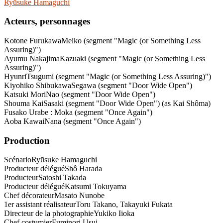
Ryūsuke Hamaguchi
Acteurs, personnages
Kotone Furukawa
Meiko (segment "Magic (or Something Less
Assuring)")
Ayumu Nakajima
Kazuaki (segment "Magic (or Something Less
Assuring)")
Hyunri
Tsugumi (segment "Magic (or Something Less Assuring)")
Kiyohiko Shibukawa
Segawa (segment "Door Wide Open")
Katsuki Mori
Nao (segment "Door Wide Open")
Shouma Kai
Sasaki (segment "Door Wide Open") (as Kai Shôma)
Fusako Urabe : Moka (segment "Once Again")
Aoba Kawai
Nana (segment "Once Again")
Production
Scénario
Ryūsuke Hamaguchi
Producteur délégué
Shô Harada
Producteur
Satoshi Takada
Producteur délégué
Katsumi Tokuyama
Chef décorateur
Masato Nunobe
1er assistant réalisateur
Toru Takano, Takayuki Fukata
Directeur de la photographie
Yukiko Iioka
Chef costumier
Fuminori Usui