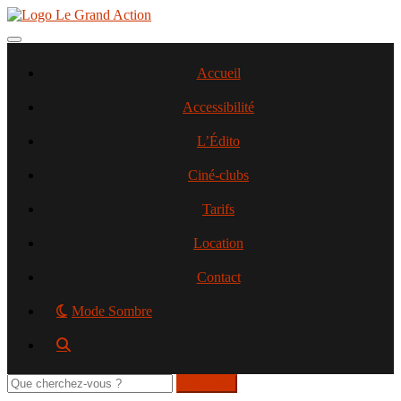
Aller
au
contenu
Toggle navigation
principal
Accueil
Accessibilité
L’Édito
Ciné-clubs
Tarifs
Location
Contact
Mode Sombre
Rechercher
sur