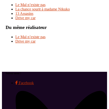
Le Mal n’existe pas
La chance sourit à madame Nikuko
13 Assasins
Drive my car
Du même réalisateur
Le Mal n’existe pas
Drive my car
Suivez-nous !
Facebook