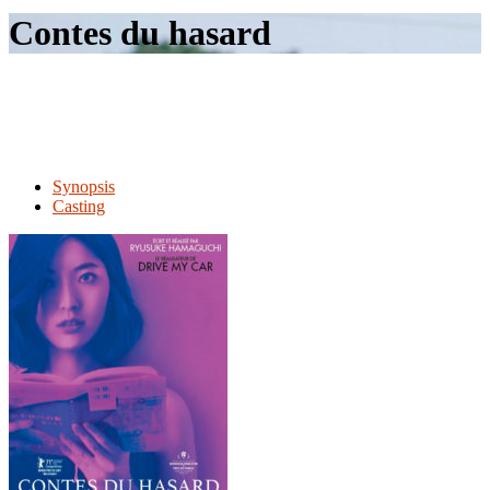
le
Contes du hasard
site
Synopsis
Casting