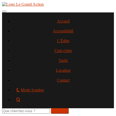
Aller
au
contenu
Toggle navigation
principal
Accueil
Accessibilité
L’Édito
Ciné-clubs
Tarifs
Location
Contact
Mode Sombre
Rechercher
sur