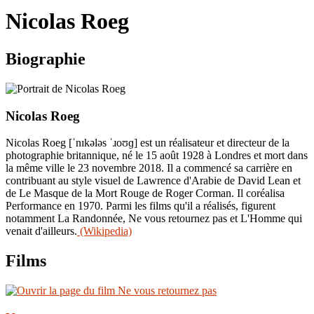
le
Nicolas Roeg
site
Biographie
Nicolas Roeg
Nicolas Roeg [ˈnɪkələs ˈɹoʊɡ] est un réalisateur et directeur de la
photographie britannique, né le 15 août 1928 à Londres et mort dans
la même ville le 23 novembre 2018. Il a commencé sa carrière en
contribuant au style visuel de Lawrence d'Arabie de David Lean et
de Le Masque de la Mort Rouge de Roger Corman. Il coréalisa
Performance en 1970. Parmi les films qu'il a réalisés, figurent
notamment La Randonnée, Ne vous retournez pas et L'Homme qui
venait d'ailleurs.
(Wikipedia)
Films