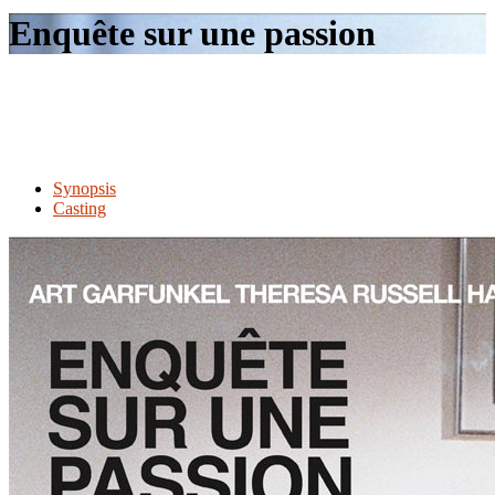
le
Enquête sur une passion
site
Synopsis
Casting