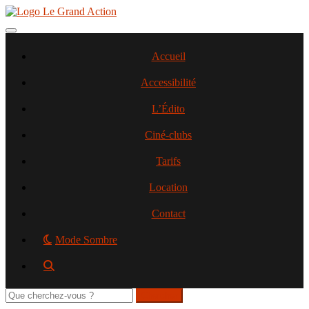
Aller
au
contenu
Toggle navigation
principal
Accueil
Accessibilité
L’Édito
Ciné-clubs
Tarifs
Location
Contact
Mode Sombre
Rechercher
sur