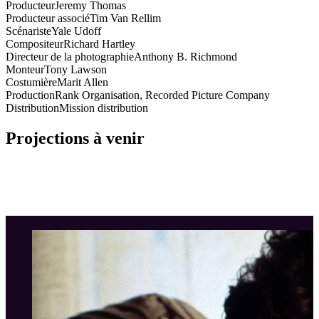
Producteur
Jeremy Thomas
Producteur associé
Tim Van Rellim
Scénariste
Yale Udoff
Compositeur
Richard Hartley
Directeur de la photographie
Anthony B. Richmond
Monteur
Tony Lawson
Costumière
Marit Allen
Production
Rank Organisation, Recorded Picture Company
Distribution
Mission distribution
Projections à venir