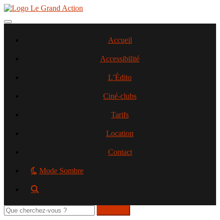
Aller
au
contenu
Toggle navigation
principal
Accueil
Accessibilité
L’Édito
Ciné-clubs
Tarifs
Location
Contact
Mode Sombre
Rechercher
sur