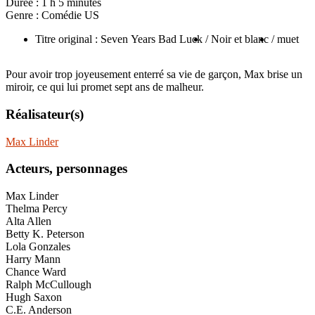
Durée :
1 h 5 minutes
Genre :
Comédie US
Titre original : Seven Years Bad Luck
/ Noir et blanc
/ muet
Pour avoir trop joyeusement enterré sa vie de garçon, Max brise un
miroir, ce qui lui promet sept ans de malheur.
Réalisateur(s)
Max Linder
Acteurs, personnages
Max Linder
Thelma Percy
Alta Allen
Betty K. Peterson
Lola Gonzales
Harry Mann
Chance Ward
Ralph McCullough
Hugh Saxon
C.E. Anderson