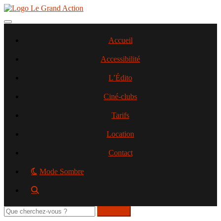
Aller
au
contenu
Toggle navigation
principal
Accueil
Accessibilité
L’Édito
Ciné-clubs
Tarifs
Location
Contact
Mode Sombre
Rechercher
sur