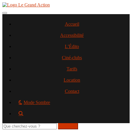
Aller
au
contenu
Toggle navigation
principal
Accueil
Accessibilité
L’Édito
Ciné-clubs
Tarifs
Location
Contact
Mode Sombre
Rechercher
sur