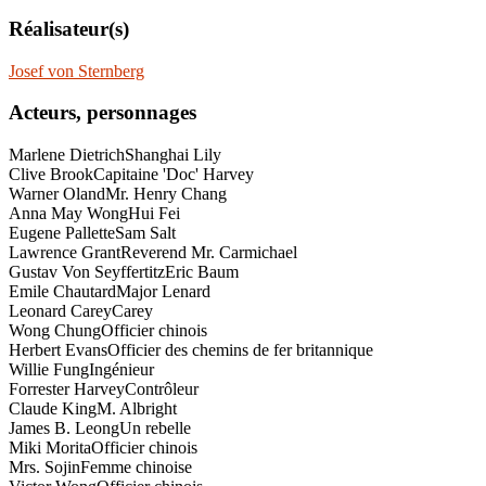
Réalisateur(s)
Josef von Sternberg
Acteurs, personnages
Marlene Dietrich
Shanghai Lily
Clive Brook
Capitaine 'Doc' Harvey
Warner Oland
Mr. Henry Chang
Anna May Wong
Hui Fei
Eugene Pallette
Sam Salt
Lawrence Grant
Reverend Mr. Carmichael
Gustav Von Seyffertitz
Eric Baum
Emile Chautard
Major Lenard
Leonard Carey
Carey
Wong Chung
Officier chinois
Herbert Evans
Officier des chemins de fer britannique
Willie Fung
Ingénieur
Forrester Harvey
Contrôleur
Claude King
M. Albright
James B. Leong
Un rebelle
Miki Morita
Officier chinois
Mrs. Sojin
Femme chinoise