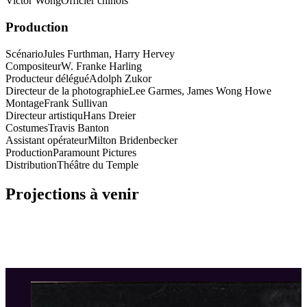
Victor Wong
Officier chinois
Production
Scénario
Jules Furthman, Harry Hervey
Compositeur
W. Franke Harling
Producteur délégué
Adolph Zukor
Directeur de la photographie
Lee Garmes, James Wong Howe
Montage
Frank Sullivan
Directeur artistiqu
Hans Dreier
Costumes
Travis Banton
Assistant opérateur
Milton Bridenbecker
Production
Paramount Pictures
Distribution
Théâtre du Temple
Projections à venir