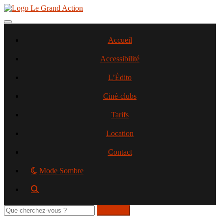
Aller
au
contenu
Toggle navigation
principal
Accueil
Accessibilité
L’Édito
Ciné-clubs
Tarifs
Location
Contact
Mode Sombre
Rechercher
sur