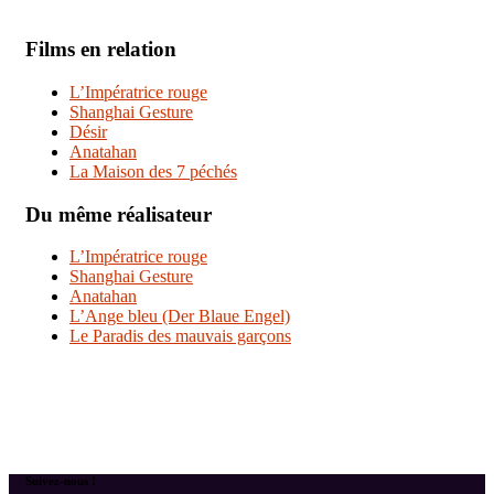
Films en relation
L’Impératrice rouge
Shanghai Gesture
Désir
Anatahan
La Maison des 7 péchés
Du même réalisateur
L’Impératrice rouge
Shanghai Gesture
Anatahan
L’Ange bleu (Der Blaue Engel)
Le Paradis des mauvais garçons
Suivez-nous !