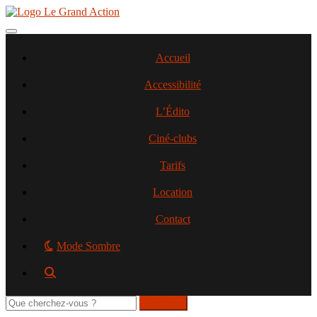
Aller
au
contenu
Toggle navigation
principal
Accueil
Accessibilité
L’Édito
Ciné-clubs
Tarifs
Location
Contact
Mode Sombre
Rechercher
sur